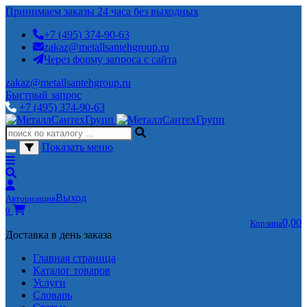
Принимаем заказы 24 часа без выходных
+7 (495) 374-90-63
zakaz@metallsantehgroup.ru
Через форму запроса с сайта
zakaz@metallsantehgroup.ru
Быстрый запрос
+7 (495) 374-90-63
Показать меню
Выход
Авторизация
0
0,00
Корзина
Доставка в день заказа
Главная страница
Каталог товаров
Услуги
Словарь