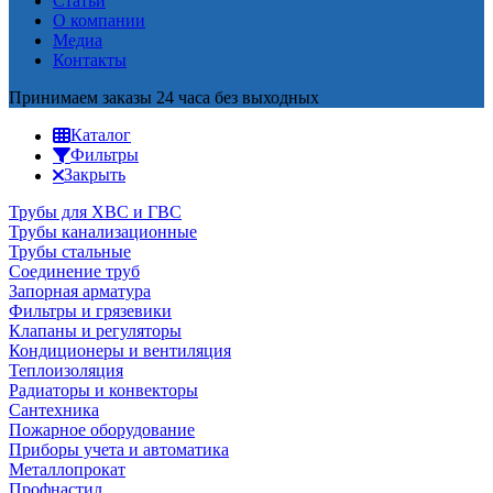
Статьи
О компании
Медиа
Контакты
Принимаем заказы 24 часа без выходных
Каталог
Фильтры
Закрыть
Трубы для ХВС и ГВС
Трубы канализационные
Трубы стальные
Соединение труб
Запорная арматура
Фильтры и грязевики
Клапаны и регуляторы
Кондиционеры и вентиляция
Теплоизоляция
Радиаторы и конвекторы
Сантехника
Пожарное оборудование
Приборы учета и автоматика
Металлопрокат
Профнастил