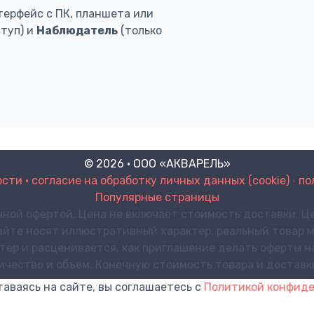
терфейс с ПК, планшета или
туп) и
Наблюдатель
(только
© 2026 · ООО «АКВАРЕЛЬ»
ти • согласие на обработку личных данных (cookie)
•
по
Популярные страницы
чной офертой. Цена не включает стоимость доставки. Це
айте носят иллюстративный характер, реальный товар м
р и расценивается, как приглашение делать оферты на 
личество и объем. Конечную стоимость товара и достав
таваясь на сайте, вы соглашаетесь с
Политикой конфид