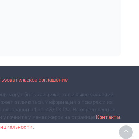
льзовательское соглашение
ны могут быть как ниже, так и выше значений,
ожет отличаться. Информация о товарах и их
основании п.1 ст. 437 ГК РФ. На определенные
ки уточните у менеджеров на странице
Контакты
.
енциальности
.