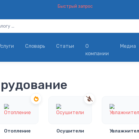
Быстрый запрос
Услуги
Словарь
Статьи
О
Медиа
компании
орудование
Отопление
Осушители
Увлажните