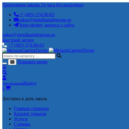
Принимаем заказы 24 часа без выходных
+7 (495) 374-90-63
zakaz@metallsantehgroup.ru
Через форму запроса с сайта
zakaz@metallsantehgroup.ru
Быстрый запрос
+7 (495) 374-90-63
Показать меню
Выход
Авторизация
0
Доставка в день заказа
Главная страница
Каталог товаров
Услуги
Словарь