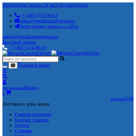
Принимаем заказы 24 часа без выходных
+7 (495) 374-90-63
zakaz@metallsantehgroup.ru
Через форму запроса с сайта
zakaz@metallsantehgroup.ru
Быстрый запрос
+7 (495) 374-90-63
Показать меню
Выход
Авторизация
0
0,00
Корзина
Доставка в день заказа
Главная страница
Каталог товаров
Услуги
Словарь