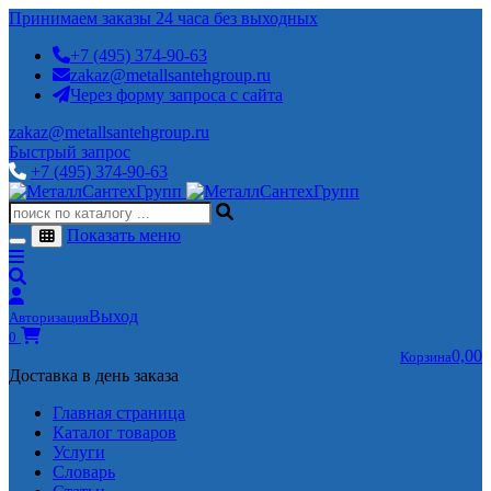
Принимаем заказы 24 часа без выходных
+7 (495) 374-90-63
zakaz@metallsantehgroup.ru
Через форму запроса с сайта
zakaz@metallsantehgroup.ru
Быстрый запрос
+7 (495) 374-90-63
Показать меню
Выход
Авторизация
0
0,00
Корзина
Доставка в день заказа
Главная страница
Каталог товаров
Услуги
Словарь