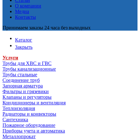
Статьи
О компании
Медиа
Контакты
Принимаем заказы 24 часа без выходных
Каталог
Закрыть
Услуги
Трубы для ХВС и ГВС
Трубы канализационные
Трубы стальные
Соединение труб
Запорная арматура
Фильтры и грязевики
Клапаны и регуляторы
Кондиционеры и вентиляция
Теплоизоляция
Радиаторы и конвекторы
Сантехника
Пожарное оборудование
Приборы учета и автоматика
Металлопрокат