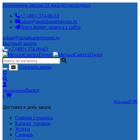
Принимаем заказы 24 часа без выходных
+7 (495) 374-90-63
zakaz@metallsantehgroup.ru
Через форму запроса с сайта
zakaz@metallsantehgroup.ru
Быстрый запрос
+7 (495) 374-90-63
Показать меню
Выход
Авторизация
0
0,00
Корзина
Доставка в день заказа
Главная страница
Каталог товаров
Услуги
Словарь