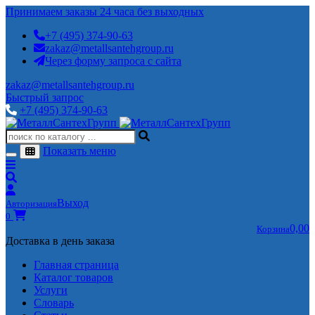
Принимаем заказы 24 часа без выходных
+7 (495) 374-90-63
zakaz@metallsantehgroup.ru
Через форму запроса с сайта
zakaz@metallsantehgroup.ru
Быстрый запрос
+7 (495) 374-90-63
Показать меню
Выход
Авторизация
0
0,00
Корзина
Доставка в день заказа
Главная страница
Каталог товаров
Услуги
Словарь