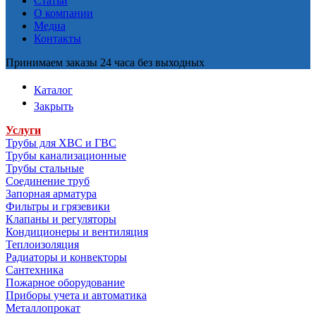
Статьи
О компании
Медиа
Контакты
Принимаем заказы 24 часа без выходных
Каталог
Закрыть
Услуги
Трубы для ХВС и ГВС
Трубы канализационные
Трубы стальные
Соединение труб
Запорная арматура
Фильтры и грязевики
Клапаны и регуляторы
Кондиционеры и вентиляция
Теплоизоляция
Радиаторы и конвекторы
Сантехника
Пожарное оборудование
Приборы учета и автоматика
Металлопрокат