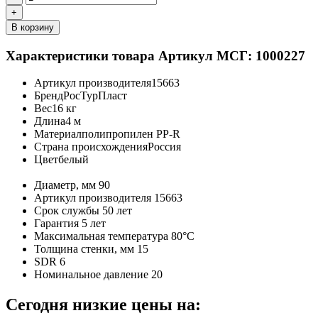
+
В корзину
Характеристики товара
Артикул МСГ: 1000227
Артикул производителя
15663
Бренд
РосТурПласт
Вес
16 кг
Длина
4 м
Материал
полипропилен PP-R
Страна происхождения
Россия
Цвет
белый
Диаметр, мм
90
Артикул производителя
15663
Срок службы
50 лет
Гарантия
5 лет
Максимальная температура
80°C
Толщина стенки, мм
15
SDR
6
Номинальное давление
20
Сегодня низкие цены на: