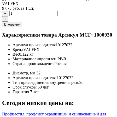
97,73
руб.
за 1 шт.
−
+
В корзину
Характеристики товара
Артикул МСГ: 1000930
Артикул производителя
10127032
Бренд
VALFEX
Вес
0,122 кг
Материал
полипропилен PP-R
Страна происхождения
Россия
Диаметр, мм
32
Артикул производителя
10127032
Тип присоединения
внутренняя резьба
Срок службы
50 лет
Гарантия
7 лет
Сегодня низкие цены на:
Профнастил, профлист окрашенный и оцинкованный для