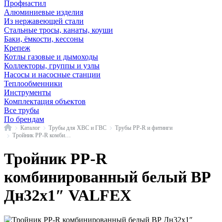
Профнастил
Алюминиевые изделия
Из нержавеющей стали
Стальные тросы, канаты, коуши
Баки, ёмкости, кессоны
Крепеж
Котлы газовые и дымоходы
Коллекторы, группы и узлы
Насосы и насосные станции
Теплообменники
Инструменты
Комплектация объектов
Все трубы
По брендам
Главная
Каталог
Трубы для ХВС и ГВС
Трубы PP-R и фитинги
Тройник PP-R комбинированный белый VALFEX
Тройник PP-R
комбинированный белый ВР
Дн32х1″ VALFEX