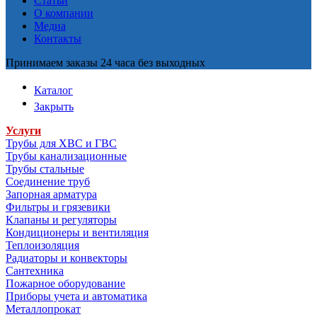
Статьи
О компании
Медиа
Контакты
Принимаем заказы 24 часа без выходных
Каталог
Закрыть
Услуги
Трубы для ХВС и ГВС
Трубы канализационные
Трубы стальные
Соединение труб
Запорная арматура
Фильтры и грязевики
Клапаны и регуляторы
Кондиционеры и вентиляция
Теплоизоляция
Радиаторы и конвекторы
Сантехника
Пожарное оборудование
Приборы учета и автоматика
Металлопрокат