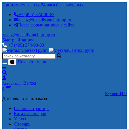
Принимаем заказы 24 часа без выходных
+7 (495) 374-90-63
zakaz@metallsantehgroup.ru
Через форму запроса с сайта
zakaz@metallsantehgroup.ru
Быстрый запрос
+7 (495) 374-90-63
Показать меню
Выход
Авторизация
0
0,00
Корзина
Доставка в день заказа
Главная страница
Каталог товаров
Услуги
Словарь