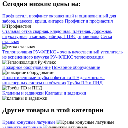
Сегодня низкие цены на:
Профнастил, профлист окрашенный и оцинкованный для
забора, навесов, крыш, ангаров
Профлист и профнастил
Стальная сетка сварная, кладочная, плетеная, дорожная,
штукатурная, тканная, рабица, ЦПВС, проволока
Сетка
стальная
Теплоизоляция РУ-ФЛЕКС - очень качественный утеплитель
из вспененного каучука
РУ-ФЛЕКС теплоизоляция
Пожарное оборудование
Пожарное оборудование
Полиэтиленовые трубы и фитинги ПЭ для монтажа
инженерных систем на объектах
Трубы ПЭ и ПНД
Клапаны и задвижки
Клапаны и задвижки
Другие товары в этой категории
Краны конусные латунные
Задвижки латунные