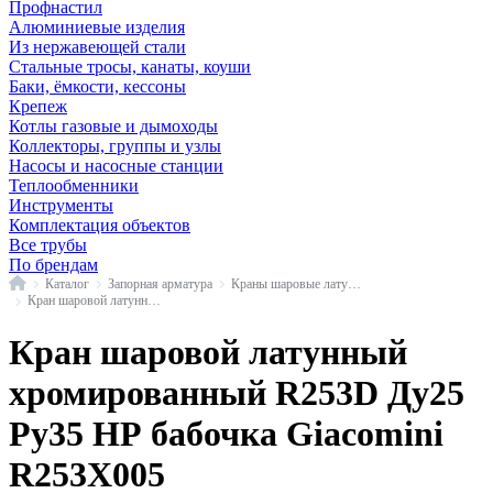
Профнастил
Алюминиевые изделия
Из нержавеющей стали
Стальные тросы, канаты, коуши
Баки, ёмкости, кессоны
Крепеж
Котлы газовые и дымоходы
Коллекторы, группы и узлы
Насосы и насосные станции
Теплообменники
Инструменты
Комплектация объектов
Все трубы
По брендам
Главная
Каталог
Запорная арматура
Краны шаровые латунные
Кран шаровой латунный хромированный R253D красный н/р, бабочка, Giacomini
Кран шаровой латунный
хромированный R253D Ду25
Ру35 НР бабочка Giacomini
R253X005