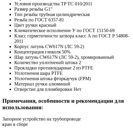
Условия производства
TP TC 010/2011
Размер резьбы
G1”
Тип резьбы
трубная цилиндрическая
Резьба
по ГОСТ 6357-81
Цвет ручки
красный
Климатическое исполнение
У по ГОСТ 15150-69
Класс герметичности затвора
класс А по ГОСТ P 54808-
2011
Корпус
латунь CW617N (ЛС 59-2)
Концентрация гликоля
50%
Шар
латунь CW617N (ЛС 59-2), хромированный
Количество уплотнений штока
2
Прокладки противоударные
2 из PTFE
Уплотнения шара
PTFE
Уплотнения штока
фторкаучук (FPM)
Материал ручки
алюминий
Отверстие для пломбировки
Нет
Примечания, особенности и рекомендации для
использования:
Запорное устройство на трубопроводе
кран в сборе