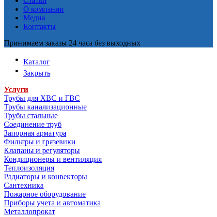
Статьи
О компании
Медиа
Контакты
Принимаем заказы 24 часа без выходных
Каталог
Закрыть
Услуги
Трубы для ХВС и ГВС
Трубы канализационные
Трубы стальные
Соединение труб
Запорная арматура
Фильтры и грязевики
Клапаны и регуляторы
Кондиционеры и вентиляция
Теплоизоляция
Радиаторы и конвекторы
Сантехника
Пожарное оборудование
Приборы учета и автоматика
Металлопрокат