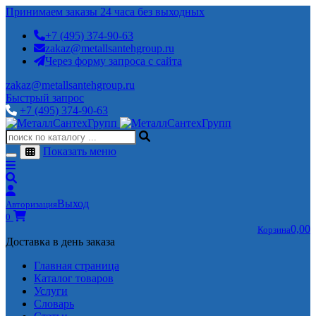
Принимаем заказы 24 часа без выходных
+7 (495) 374-90-63
zakaz@metallsantehgroup.ru
Через форму запроса с сайта
zakaz@metallsantehgroup.ru
Быстрый запрос
+7 (495) 374-90-63
Показать меню
Выход
Авторизация
0
0,00
Корзина
Доставка в день заказа
Главная страница
Каталог товаров
Услуги
Словарь