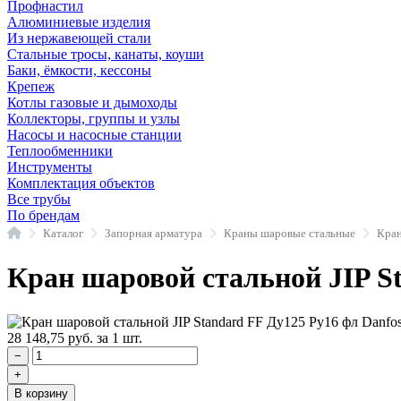
Профнастил
Алюминиевые изделия
Из нержавеющей стали
Стальные тросы, канаты, коуши
Баки, ёмкости, кессоны
Крепеж
Котлы газовые и дымоходы
Коллекторы, группы и узлы
Насосы и насосные станции
Теплообменники
Инструменты
Комплектация объектов
Все трубы
По брендам
Главная
Каталог
Запорная арматура
Краны шаровые стальные
Кран шаровой стальной JIP St
28 148,75
руб.
за 1 шт.
−
+
В корзину