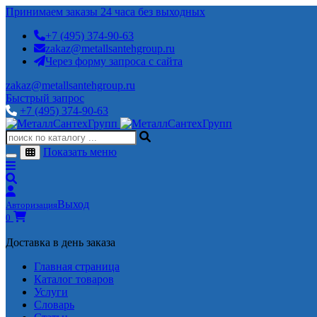
Принимаем заказы 24 часа без выходных
+7 (495) 374-90-63
zakaz@metallsantehgroup.ru
Через форму запроса с сайта
zakaz@metallsantehgroup.ru
Быстрый запрос
+7 (495) 374-90-63
Показать меню
Выход
Авторизация
0
Доставка в день заказа
Главная страница
Каталог товаров
Услуги
Словарь