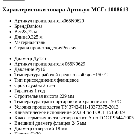
Характеристики товара
Артикул МСГ: 1008613
Артикул производителя
065N9629
Бренд
Danfoss
Вес
28,75 кг
Длина
0,325 м
Материал
сталь
Страна происхождения
Россия
Диаметр
Ду125
Артикул производителя
065N9629
Давление
Ру16
Температура рабочей среды
от –40 до +150°C
Тип присоединения
фланцевое
Срок службы
25 лет
Гарантия
1 год
Строительная высота
229 мм
Температура транспортировки и хранения
от –50°C
Условия производства
ТУ 3742-011-13373375-2013
Климатическое исполнение
УХЛ4 по ГОСТ 15150-69
Класс герметичности затвора
класс А по ГОСТ 9544-2005
Внешний диаметр фланцев
245 мм
Диаметр отверстий
18 мм
Корпус
Ст20