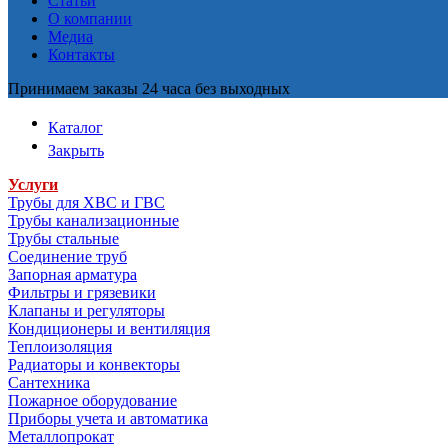
Статьи
О компании
Медиа
Контакты
Принимаем заказы 24 часа без выходных
Каталог
Закрыть
Услуги
Трубы для ХВС и ГВС
Трубы канализационные
Трубы стальные
Соединение труб
Запорная арматура
Фильтры и грязевики
Клапаны и регуляторы
Кондиционеры и вентиляция
Теплоизоляция
Радиаторы и конвекторы
Сантехника
Пожарное оборудование
Приборы учета и автоматика
Металлопрокат