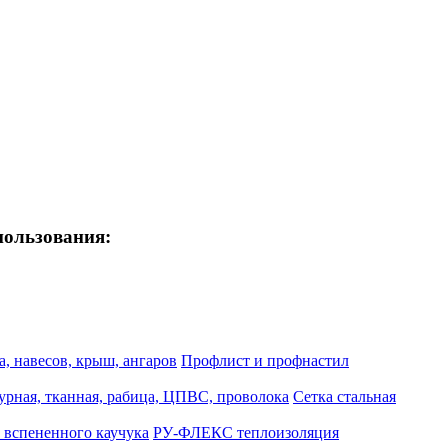
пользования:
, навесов, крыш, ангаров
Профлист и профнастил
турная, тканная, рабица, ЦПВС, проволока
Сетка стальная
 вспененного каучука
РУ-ФЛЕКС теплоизоляция