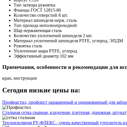
Тип затвора
рукоятка
Фланцы
ГОСТ 12815-80
Количество отверстий
8 шт.
Материал шпинделя
нерж. сталь
Тип прохода
неполнопроходной
Шар
нержавеющая сталь
Количество уплотнений шпинделя
2 шт.
Материал уплотнений шпинделя
PTFE, углерод, ЭПДМ
Рукоятка
сталь
Уплотнение шара
PTFE, углерод
Эффективный диаметр
102 мм
Примечания, особенности и рекомендации для ис
кран, инструкция
Сегодня низкие цены на:
Профнастил, профлист окрашенный и оцинкованный для забора
Стальная сетка сварная, кладочная, плетеная, дорожная, штука
Теплоизоляция РУ-ФЛЕКС - очень качественный утеплитель из