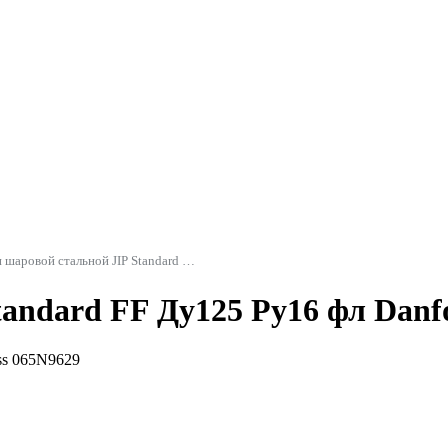
Кран шаровой стальной JIP Standard FF фл Danfoss
andard FF Ду125 Ру16 фл Danf