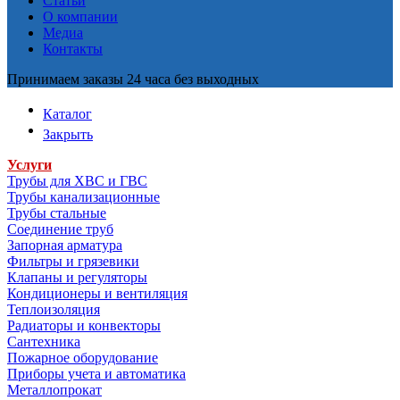
Статьи
О компании
Медиа
Контакты
Принимаем заказы 24 часа без выходных
Каталог
Закрыть
Услуги
Трубы для ХВС и ГВС
Трубы канализационные
Трубы стальные
Соединение труб
Запорная арматура
Фильтры и грязевики
Клапаны и регуляторы
Кондиционеры и вентиляция
Теплоизоляция
Радиаторы и конвекторы
Сантехника
Пожарное оборудование
Приборы учета и автоматика
Металлопрокат