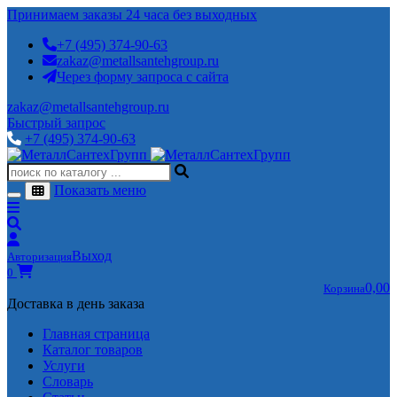
Принимаем заказы 24 часа без выходных
+7 (495) 374-90-63
zakaz@metallsantehgroup.ru
Через форму запроса с сайта
zakaz@metallsantehgroup.ru
Быстрый запрос
+7 (495) 374-90-63
Показать меню
Выход
Авторизация
0
0,00
Корзина
Доставка в день заказа
Главная страница
Каталог товаров
Услуги
Словарь