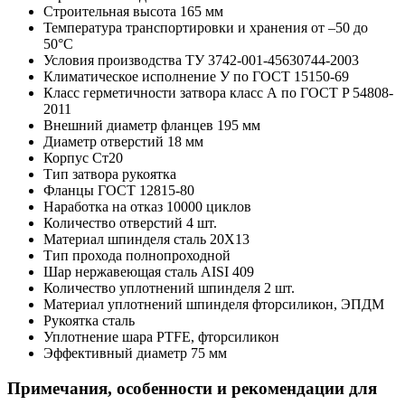
Строительная высота
165 мм
Температура транспортировки и хранения
от –50 до
50°C
Условия производства
ТУ 3742-001-45630744-2003
Климатическое исполнение
У по ГОСТ 15150-69
Класс герметичности затвора
класс А по ГОСТ P 54808-
2011
Внешний диаметр фланцев
195 мм
Диаметр отверстий
18 мм
Корпус
Ст20
Тип затвора
рукоятка
Фланцы
ГОСТ 12815-80
Наработка на отказ
10000 циклов
Количество отверстий
4 шт.
Материал шпинделя
сталь 20Х13
Тип прохода
полнопроходной
Шар
нержавеющая сталь AISI 409
Количество уплотнений шпинделя
2 шт.
Материал уплотнений шпинделя
фторсиликон, ЭПДМ
Рукоятка
сталь
Уплотнение шара
PTFE, фторсиликон
Эффективный диаметр
75 мм
Примечания, особенности и рекомендации для