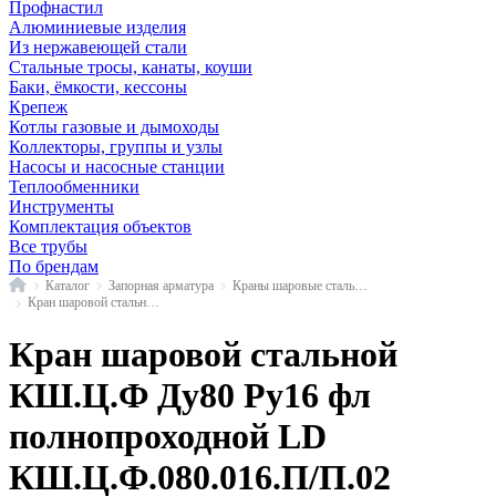
Профнастил
Алюминиевые изделия
Из нержавеющей стали
Стальные тросы, канаты, коуши
Баки, ёмкости, кессоны
Крепеж
Котлы газовые и дымоходы
Коллекторы, группы и узлы
Насосы и насосные станции
Теплообменники
Инструменты
Комплектация объектов
Все трубы
По брендам
Главная
Каталог
Запорная арматура
Краны шаровые стальные
Кран шаровой стальной КШ.Ц.Ф фл полнопроходной LD
Кран шаровой стальной
КШ.Ц.Ф Ду80 Ру16 фл
полнопроходной LD
КШ.Ц.Ф.080.016.П/П.02