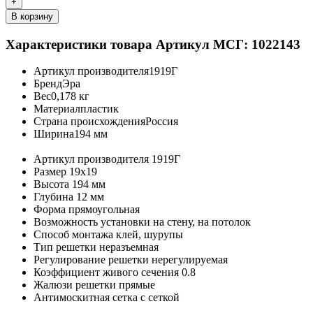
+
В корзину
Характеристики товара
Артикул МСГ: 1022143
Артикул производителя
1919Г
Бренд
Эра
Вес
0,178 кг
Материал
пластик
Страна происхождения
Россия
Ширина
194 мм
Артикул производителя
1919Г
Размер
19х19
Высота
194 мм
Глубина
12 мм
Форма
прямоугольная
Возможность установки
на стену, на потолок
Способ монтажа
клей, шурупы
Тип решетки
неразъемная
Регулирование решетки
нерегулируемая
Коэффициент живого сечения
0.8
Жалюзи решетки
прямые
Антимоскитная сетка
с сеткой