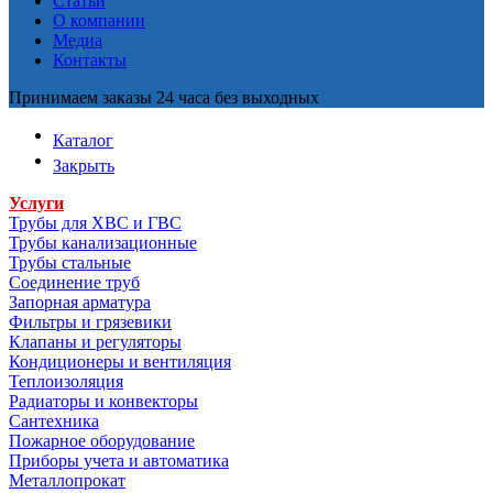
Статьи
О компании
Медиа
Контакты
Принимаем заказы 24 часа без выходных
Каталог
Закрыть
Услуги
Трубы для ХВС и ГВС
Трубы канализационные
Трубы стальные
Соединение труб
Запорная арматура
Фильтры и грязевики
Клапаны и регуляторы
Кондиционеры и вентиляция
Теплоизоляция
Радиаторы и конвекторы
Сантехника
Пожарное оборудование
Приборы учета и автоматика
Металлопрокат