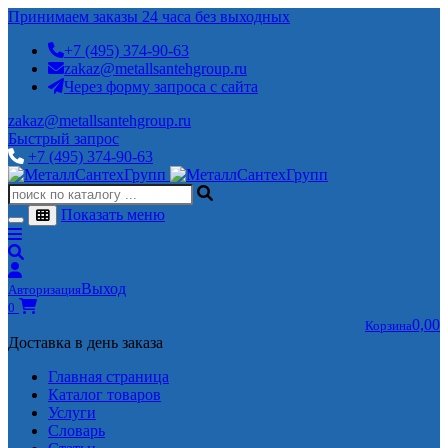
Принимаем заказы 24 часа без выходных
+7 (495) 374-90-63
zakaz@metallsantehgroup.ru
Через форму запроса с сайта
zakaz@metallsantehgroup.ru
Быстрый запрос
+7 (495) 374-90-63
Показать меню
Выход
Авторизация
0
0,00
Корзина
Доставка в день заказа
Главная страница
Каталог товаров
Услуги
Словарь