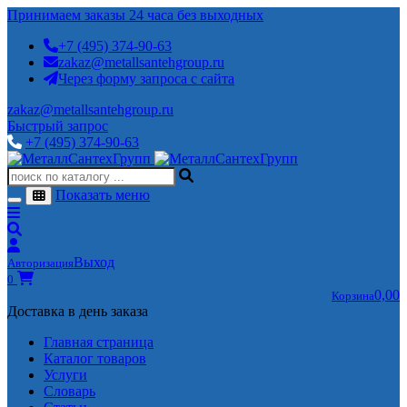
Принимаем заказы 24 часа без выходных
+7 (495) 374-90-63
zakaz@metallsantehgroup.ru
Через форму запроса с сайта
zakaz@metallsantehgroup.ru
Быстрый запрос
+7 (495) 374-90-63
Показать меню
Выход
Авторизация
0
0,00
Корзина
Доставка в день заказа
Главная страница
Каталог товаров
Услуги
Словарь