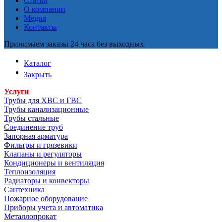
Статьи
О компании
Медиа
Контакты
Принимаем заказы 24 часа без выходных
Каталог
Закрыть
Услуги
Трубы для ХВС и ГВС
Трубы канализационные
Трубы стальные
Соединение труб
Запорная арматура
Фильтры и грязевики
Клапаны и регуляторы
Кондиционеры и вентиляция
Теплоизоляция
Радиаторы и конвекторы
Сантехника
Пожарное оборудование
Приборы учета и автоматика
Металлопрокат