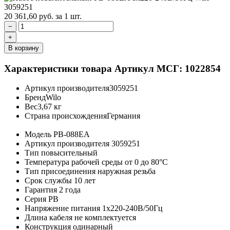
20 361,60
руб.
за 1 шт.
−
+
В корзину
Характеристики товара
Артикул МСГ: 1022854
Артикул производителя
3059251
Бренд
Wilo
Вес
3,67 кг
Страна происхождения
Германия
Модель
PB-088EA
Артикул производителя
3059251
Тип
повысительный
Температура рабочей среды
от 0 до 80°C
Тип присоединения
наружная резьба
Срок службы
10 лет
Гарантия
2 года
Серия
PB
Напряжение питания
1х220-240В/50Гц
Длина кабеля
не комплектуется
Конструкция
одинарный