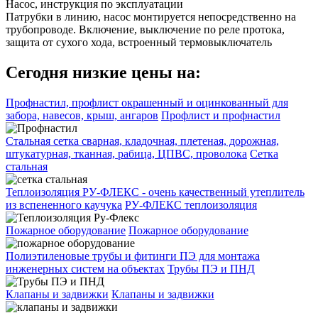
Насос, инструкция по эксплуатации
Патрубки в линию, насос монтируется непосредственно на
трубопроводе. Включение, выключение по реле протока,
защита от сухого хода, встроенный термовыключатель
Сегодня низкие цены на:
Профнастил, профлист окрашенный и оцинкованный для
забора, навесов, крыш, ангаров
Профлист и профнастил
Стальная сетка сварная, кладочная, плетеная, дорожная,
штукатурная, тканная, рабица, ЦПВС, проволока
Сетка
стальная
Теплоизоляция РУ-ФЛЕКС - очень качественный утеплитель
из вспененного каучука
РУ-ФЛЕКС теплоизоляция
Пожарное оборудование
Пожарное оборудование
Полиэтиленовые трубы и фитинги ПЭ для монтажа
инженерных систем на объектах
Трубы ПЭ и ПНД
Клапаны и задвижки
Клапаны и задвижки