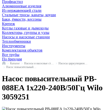
Профнастил
Алюминиевые изделия
Из нержавеющей стали
Стальные тросы, канаты, коуши
Баки, ёмкости, кессоны
Крепеж
Котлы газовые и дымоходы
Коллекторы, группы и узлы
Насосы и насосные станции
Теплообменники
Инструменты
Комплектация объектов
Все трубы
По брендам
Главная
Каталог
Насосы и насосные станции
Насосы циркуляционные с мокрым ротором
Насос повысительный PB Wilo
Насос повысительный PB-
088EA 1х220-240В/50Гц Wilo
3059251