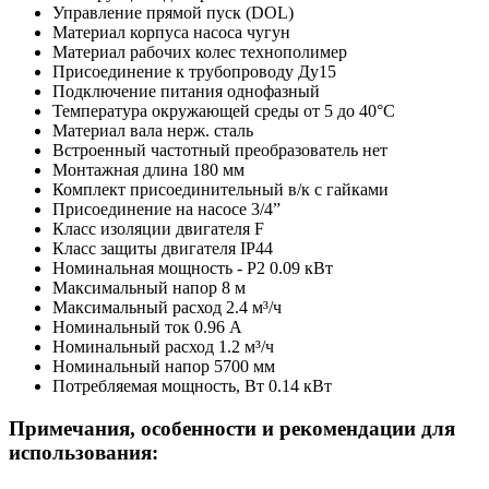
Управление
прямой пуск (DOL)
Материал корпуса насоса
чугун
Материал рабочих колес
технополимер
Присоединение к трубопроводу
Ду15
Подключение питания
однофазный
Температура окружающей среды
от 5 до 40°C
Материал вала
нерж. сталь
Встроенный частотный преобразователь
нет
Монтажная длина
180 мм
Комплект присоединительный
в/к с гайками
Присоединение на насосе
3/4”
Класс изоляции двигателя
F
Класс защиты двигателя
IP44
Номинальная мощность - P2
0.09 кВт
Максимальный напор
8 м
Максимальный расход
2.4 м³/ч
Номинальный ток
0.96 A
Номинальный расход
1.2 м³/ч
Номинальный напор
5700 мм
Потребляемая мощность, Вт
0.14 кВт
Примечания, особенности и рекомендации для
использования: