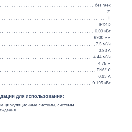
без гаек
2”
H
IPX4D
0.09 кВт
6900 мм
7.5 м³/ч
0.93 A
4.44 м³/ч
4.75 м
PN6/10
0.93 А
0.195 кВт
ндации для использования:
е циркуляционные системы, системы
лаждения