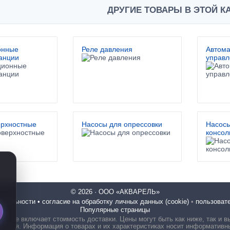
ДРУГИЕ ТОВАРЫ В ЭТОЙ К
онные
Реле давления
Автома
анции
управл
ерхностные
Насосы для опрессовки
Насосы
консол
© 2026 · ООО «АКВАРЕЛЬ»
иальности • согласие на обработку личных данных (cookie)
•
пользоват
Популярные страницы
ена не включает стоимость доставки. Цены могут быть как ниже, так и в
аться. Информация о товарах и их характеристиках носит информативн