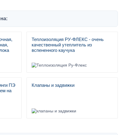
на:
очная,
Теплоизоляция РУ-ФЛЕКС - очень
ная,
качественный утеплитель из
лока
вспененного каучука
инги ПЭ
Клапаны и задвижки
ем на