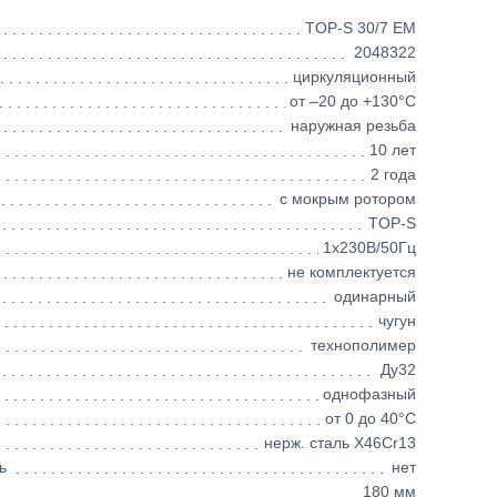
TOP-S 30/7 EM
2048322
циркуляционный
от –20 до +130°C
наружная резьба
10 лет
2 года
с мокрым ротором
TOP-S
1х230В/50Гц
не комплектуется
одинарный
чугун
технополимер
Ду32
однофазный
от 0 до 40°C
нерж. сталь X46Cr13
ь
нет
180 мм