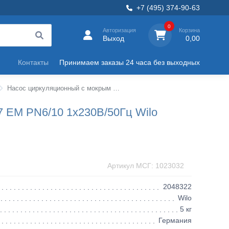
+7 (495) 374-90-63
0
Авторизация
Корзина
Выход
0,00
Контакты
Принимаем заказы 24 часа без выходных
Насос циркуляционный с мокрым ротором TOP-S резьба Wilo
 EM PN6/10 1х230В/50Гц Wilo
Артикул МСГ: 1023032
2048322
Wilo
5 кг
Германия