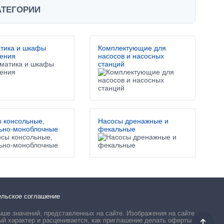
АТЕГОРИИ
тика и шкафы
Комплектующие для
ения
насосов и насосных
станций
 консольные,
Насосы дренажные и
ьно-моноблочные
фекальные
ельское соглашение
ыше значений, представленных на сайте. Изображения на сайте
ый характер и расценивается, как приглашение делать оферты