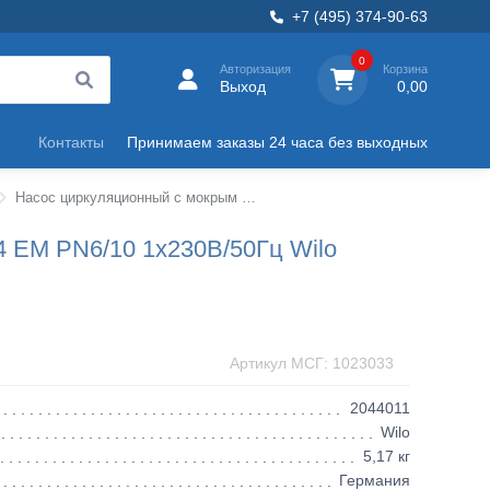
+7 (495) 374-90-63
0
Авторизация
Корзина
Выход
0,00
Контакты
Принимаем заказы 24 часа без выходных
Насос циркуляционный с мокрым ротором TOP-S резьба Wilo
 EM PN6/10 1х230В/50Гц Wilo
Артикул МСГ: 1023033
2044011
Wilo
5,17 кг
Германия