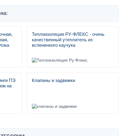
на:
очная,
Теплоизоляция РУ-ФЛЕКС - очень
ная,
качественный утеплитель из
лока
вспененного каучука
инги ПЭ
Клапаны и задвижки
ем на