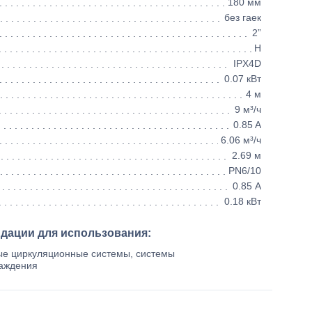
180 мм
без гаек
2”
H
IPX4D
0.07 кВт
4 м
9 м³/ч
0.85 A
6.06 м³/ч
2.69 м
PN6/10
0.85 А
0.18 кВт
ндации для использования:
е циркуляционные системы, системы
лаждения