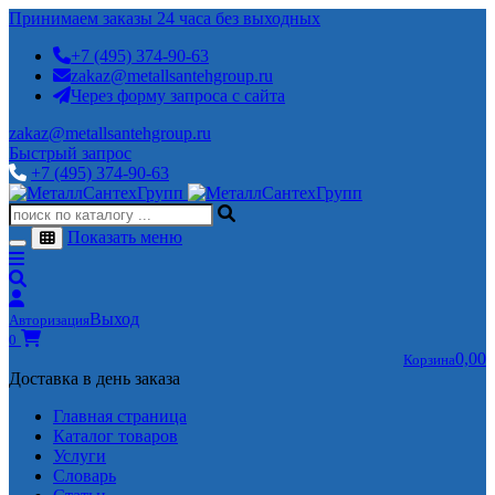
Принимаем заказы 24 часа без выходных
+7 (495) 374-90-63
zakaz@metallsantehgroup.ru
Через форму запроса с сайта
zakaz@metallsantehgroup.ru
Быстрый запрос
+7 (495) 374-90-63
Показать меню
Выход
Авторизация
0
0,00
Корзина
Доставка в день заказа
Главная страница
Каталог товаров
Услуги
Словарь