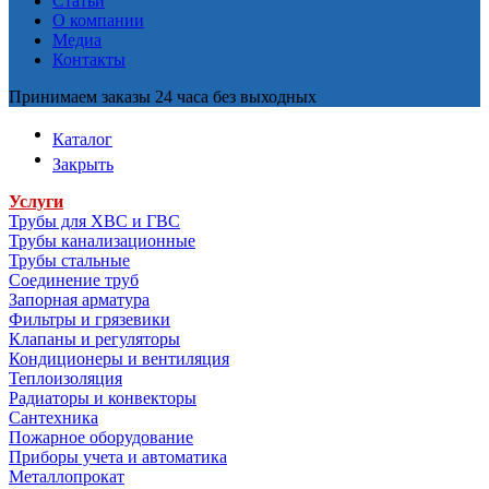
Статьи
О компании
Медиа
Контакты
Принимаем заказы 24 часа без выходных
Каталог
Закрыть
Услуги
Трубы для ХВС и ГВС
Трубы канализационные
Трубы стальные
Соединение труб
Запорная арматура
Фильтры и грязевики
Клапаны и регуляторы
Кондиционеры и вентиляция
Теплоизоляция
Радиаторы и конвекторы
Сантехника
Пожарное оборудование
Приборы учета и автоматика
Металлопрокат