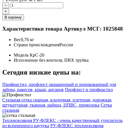
−
+
В корзину
Характеристики товара
Артикул МСГ: 1025848
Вес
0,76 кг
Страна происхождения
Россия
Модель
КрС-20
Исполнение
без вентиля, ПВХ трубка
Сегодня низкие цены на:
Профнастил, профлист окрашенный и оцинкованный для
забора, навесов, крыш, ангаров
Профлист и профнастил
Стальная сетка сварная, кладочная, плетеная, дорожная,
штукатурная, тканная, рабица, ЦПВС, проволока
Сетка
стальная
Теплоизоляция РУ-ФЛЕКС - очень качественный утеплитель
из вспененного каучука
РУ-ФЛЕКС теплоизоляция