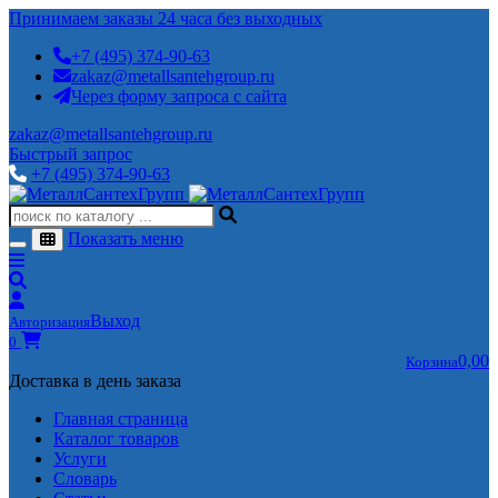
Принимаем заказы 24 часа без выходных
+7 (495) 374-90-63
zakaz@metallsantehgroup.ru
Через форму запроса с сайта
zakaz@metallsantehgroup.ru
Быстрый запрос
+7 (495) 374-90-63
Показать меню
Выход
Авторизация
0
0,00
Корзина
Доставка в день заказа
Главная страница
Каталог товаров
Услуги
Словарь