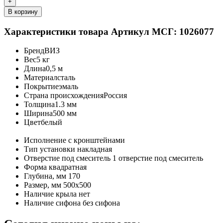
+
В корзину
Характеристики товара
Артикул МСГ: 1026077
Бренд
ВИЗ
Вес
5 кг
Длина
0,5 м
Материал
сталь
Покрытие
эмаль
Страна происхождения
Россия
Толщина
1.3 мм
Ширина
500 мм
Цвет
белый
Исполнение
с кронштейнами
Тип установки
накладная
Отверстие под смеситель
1 отверстие под смеситель
Форма
квадратная
Глубина, мм
170
Размер, мм
500х500
Наличие крыла
нет
Наличие сифона
без сифона