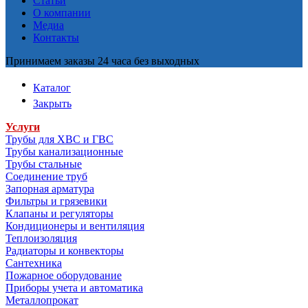
Статьи
О компании
Медиа
Контакты
Принимаем заказы 24 часа без выходных
Каталог
Закрыть
Услуги
Трубы для ХВС и ГВС
Трубы канализационные
Трубы стальные
Соединение труб
Запорная арматура
Фильтры и грязевики
Клапаны и регуляторы
Кондиционеры и вентиляция
Теплоизоляция
Радиаторы и конвекторы
Сантехника
Пожарное оборудование
Приборы учета и автоматика
Металлопрокат