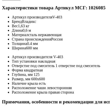
Характеристики товара
Артикул МСГ: 1026085
Артикул производителя
V-403
Бренд
Владикс
Вес
1,63 кг
Длина
0,6 м
Материал
сталь нержавеющая
Страна происхождения
Россия
Толщина
0.4 мм
Ширина
600 мм
Артикул производителя
V-403
Тип установки
накладная
Отверстие под смеситель
1 отверстие под смеситель
Форма
квадратная
Глубина, мм
125
Размер, мм
600х600
Наличие крыла
есть
Расположение чаши
левосторонняя
Расположение крыла
правая сторона
Примечания, особенности и рекомендации для ис