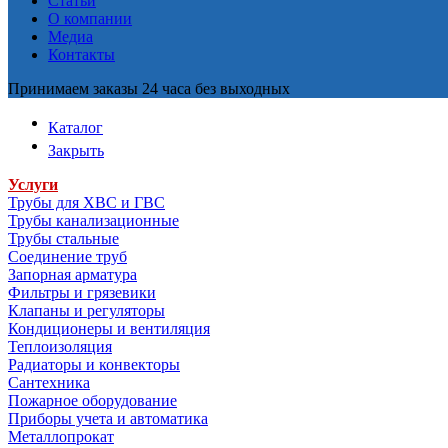
Статьи
О компании
Медиа
Контакты
Принимаем заказы 24 часа без выходных
Каталог
Закрыть
Услуги
Трубы для ХВС и ГВС
Трубы канализационные
Трубы стальные
Соединение труб
Запорная арматура
Фильтры и грязевики
Клапаны и регуляторы
Кондиционеры и вентиляция
Теплоизоляция
Радиаторы и конвекторы
Сантехника
Пожарное оборудование
Приборы учета и автоматика
Металлопрокат