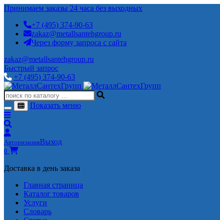
Принимаем заказы 24 часа без выходных
+7 (495) 374-90-63
zakaz@metallsantehgroup.ru
Через форму запроса с сайта
zakaz@metallsantehgroup.ru
Быстрый запрос
+7 (495) 374-90-63
Показать меню
Выход
Авторизация
0
Доставка в день заказа
Главная страница
Каталог товаров
Услуги
Словарь