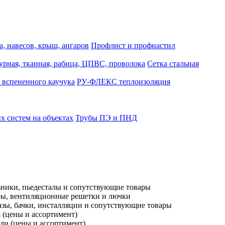
, навесов, крыш, ангаров
Профлист и профнастил
турная, тканная, рабица, ЦПВС, проволока
Сетка стальная
 вспененного каучука
РУ-ФЛЕКС теплоизоляция
 систем на объектах
Трубы ПЭ и ПНД