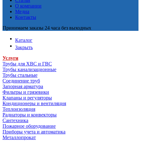
Статьи
О компании
Медиа
Контакты
Принимаем заказы 24 часа без выходных
Каталог
Закрыть
Услуги
Трубы для ХВС и ГВС
Трубы канализационные
Трубы стальные
Соединение труб
Запорная арматура
Фильтры и грязевики
Клапаны и регуляторы
Кондиционеры и вентиляция
Теплоизоляция
Радиаторы и конвекторы
Сантехника
Пожарное оборудование
Приборы учета и автоматика
Металлопрокат