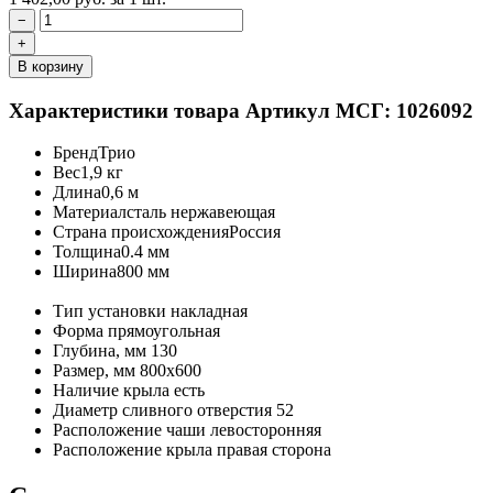
−
+
В корзину
Характеристики товара
Артикул МСГ: 1026092
Бренд
Трио
Вес
1,9 кг
Длина
0,6 м
Материал
сталь нержавеющая
Страна происхождения
Россия
Толщина
0.4 мм
Ширина
800 мм
Тип установки
накладная
Форма
прямоугольная
Глубина, мм
130
Размер, мм
800х600
Наличие крыла
есть
Диаметр сливного отверстия
52
Расположение чаши
левосторонняя
Расположение крыла
правая сторона