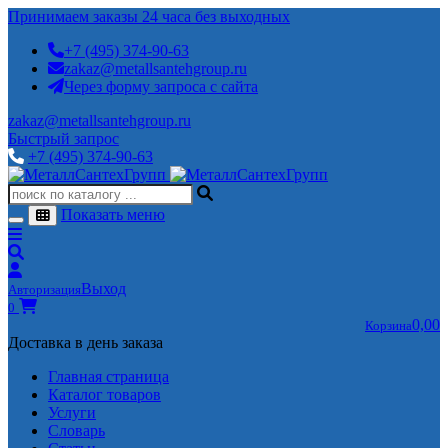
Принимаем заказы 24 часа без выходных
+7 (495) 374-90-63
zakaz@metallsantehgroup.ru
Через форму запроса с сайта
zakaz@metallsantehgroup.ru
Быстрый запрос
+7 (495) 374-90-63
Показать меню
Выход
Авторизация
0
0,00
Корзина
Доставка в день заказа
Главная страница
Каталог товаров
Услуги
Словарь