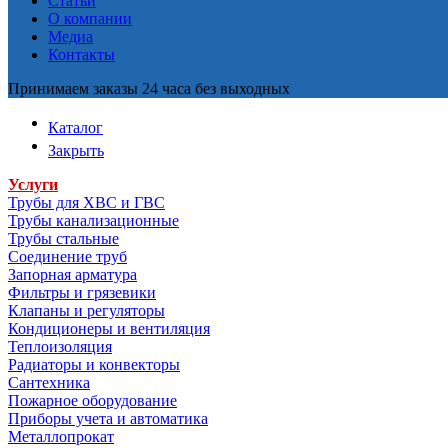
Статьи
О компании
Медиа
Контакты
Принимаем заказы 24 часа без выходных
Каталог
Закрыть
Услуги
Трубы для ХВС и ГВС
Трубы канализационные
Трубы стальные
Соединение труб
Запорная арматура
Фильтры и грязевики
Клапаны и регуляторы
Кондиционеры и вентиляция
Теплоизоляция
Радиаторы и конвекторы
Сантехника
Пожарное оборудование
Приборы учета и автоматика
Металлопрокат