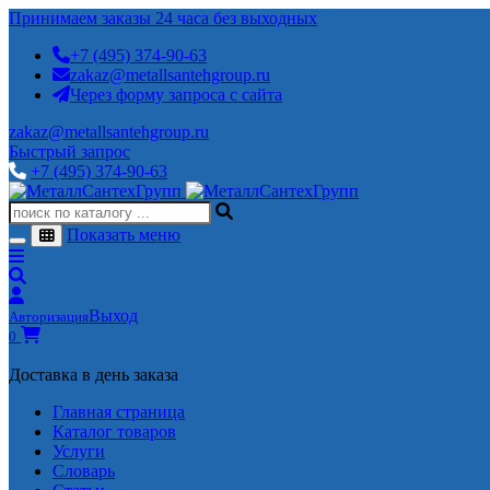
Принимаем заказы 24 часа без выходных
+7 (495) 374-90-63
zakaz@metallsantehgroup.ru
Через форму запроса с сайта
zakaz@metallsantehgroup.ru
Быстрый запрос
+7 (495) 374-90-63
Показать меню
Выход
Авторизация
0
Доставка в день заказа
Главная страница
Каталог товаров
Услуги
Словарь