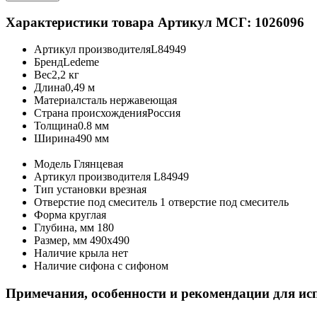
Характеристики товара
Артикул МСГ: 1026096
Артикул производителя
L84949
Бренд
Ledeme
Вес
2,2 кг
Длина
0,49 м
Материал
сталь нержавеющая
Страна происхождения
Россия
Толщина
0.8 мм
Ширина
490 мм
Модель
Глянцевая
Артикул производителя
L84949
Тип установки
врезная
Отверстие под смеситель
1 отверстие под смеситель
Форма
круглая
Глубина, мм
180
Размер, мм
490х490
Наличие крыла
нет
Наличие сифона
с сифоном
Примечания, особенности и рекомендации для ис