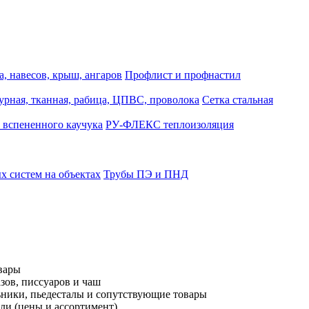
, навесов, крыш, ангаров
Профлист и профнастил
турная, тканная, рабица, ЦПВС, проволока
Сетка стальная
 вспененного каучука
РУ-ФЛЕКС теплоизоляция
 систем на объектах
Трубы ПЭ и ПНД