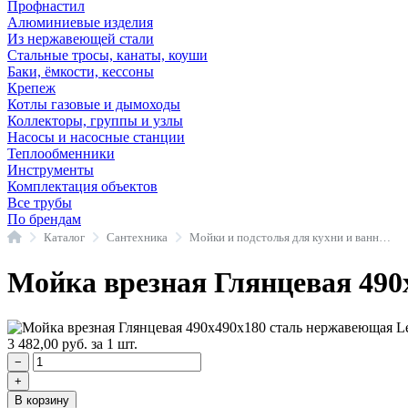
Профнастил
Алюминиевые изделия
Из нержавеющей стали
Стальные тросы, канаты, коуши
Баки, ёмкости, кессоны
Крепеж
Котлы газовые и дымоходы
Коллекторы, группы и узлы
Насосы и насосные станции
Теплообменники
Инструменты
Комплектация объектов
Все трубы
По брендам
Главная
Каталог
Сантехника
Мойки и подстолья для кухни и ванной комнаты
Мойка врезная Глянцевая 49
3 482,00
руб.
за 1 шт.
−
+
В корзину