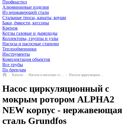
Профнастил
Алюминиевые изделия
Из нержавеющей стали
Стальные тросы, канаты, коуши
Баки, ёмкости, кессоны
Крепеж
Котлы газовые и дымоходы
Коллекторы, группы и узлы
Насосы и насосные станции
Теплообменники
Инструменты
Комплектация объектов
Все трубы
По брендам
Главная
Каталог
Насосы и насосные станции
Насосы циркуляционные с мокрым ротором
Насос циркуляционный с
мокрым ротором ALPHA2
NEW корпус - нержавеющая
сталь Grundfos