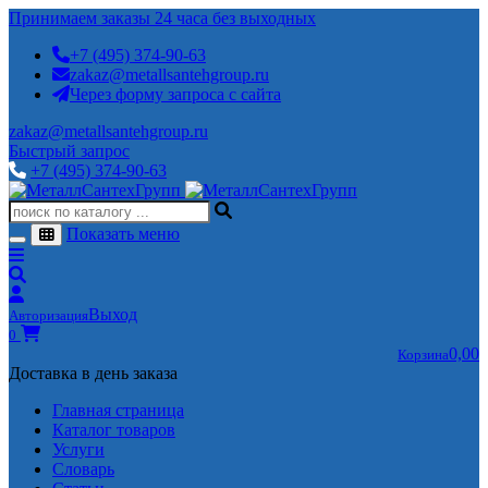
Принимаем заказы 24 часа без выходных
+7 (495) 374-90-63
zakaz@metallsantehgroup.ru
Через форму запроса с сайта
zakaz@metallsantehgroup.ru
Быстрый запрос
+7 (495) 374-90-63
Показать меню
Выход
Авторизация
0
0,00
Корзина
Доставка в день заказа
Главная страница
Каталог товаров
Услуги
Словарь