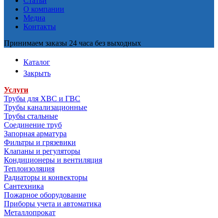
Статьи
О компании
Медиа
Контакты
Принимаем заказы 24 часа без выходных
Каталог
Закрыть
Услуги
Трубы для ХВС и ГВС
Трубы канализационные
Трубы стальные
Соединение труб
Запорная арматура
Фильтры и грязевики
Клапаны и регуляторы
Кондиционеры и вентиляция
Теплоизоляция
Радиаторы и конвекторы
Сантехника
Пожарное оборудование
Приборы учета и автоматика
Металлопрокат