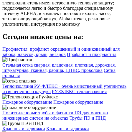
электродвигатель имеет встроенную тепловую защиту;
подключается легко и быстро благодаря специальному
штекеру ALPHA; в комплект поставки входит: насос,
теплоизолирующий кожух, Alpha штекер, резиновые
уплотнители, инструкция по монтажу
Сегодня низкие цены на:
Профнастил, профлист окрашенный и оцинкованный для
забора, навесов, крыш, ангаров
Профлист и профнастил
Стальная сетка сварная, кладочная, плетеная, дорожная,
штукатурная, тканная, рабица, ЦПВС, проволока
Сетка
стальная
Теплоизоляция РУ-ФЛЕКС - очень качественный утеплитель
из вспененного каучука
РУ-ФЛЕКС теплоизоляция
Пожарное оборудование
Пожарное оборудование
Полиэтиленовые трубы и фитинги ПЭ для монтажа
инженерных систем на объектах
Трубы ПЭ и ПНД
Клапаны и задвижки
Клапаны и задвижки