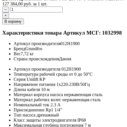
127 384,00
руб.
за 1 шт.
−
+
В корзину
Характеристики товара
Артикул МСГ: 1032998
Артикул производителя
012H1900
Бренд
Grundfos
Вес
7,72 кг
Страна происхождения
Дания
Артикул производителя
012H1900
Температура рабочей среды
от 0 до 50°C
Серия
Unilift KP
Напряжение питания
1х220-230В/50Гц
Длина кабеля
10 м
Материал корпуса насоса
нержавеющая сталь
Материал рабочих колес
нержавеющая сталь
Номинальный ток
2.3 A
Присоединение
Rp1 1/4”
Тип насоса
дренажный
Класс защиты электродвигателя
IP68
Максимальная глубина погружения
7 м