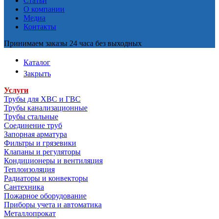
Статьи
О компании
Медиа
Контакты
Принимаем заказы 24 часа без выходных
Каталог
Закрыть
Услуги
Трубы для ХВС и ГВС
Трубы канализационные
Трубы стальные
Соединение труб
Запорная арматура
Фильтры и грязевики
Клапаны и регуляторы
Кондиционеры и вентиляция
Теплоизоляция
Радиаторы и конвекторы
Сантехника
Пожарное оборудование
Приборы учета и автоматика
Металлопрокат