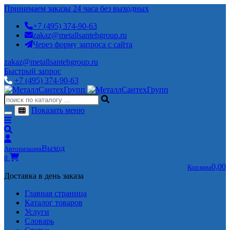
Принимаем заказы 24 часа без выходных
+7 (495) 374-90-63
zakaz@metallsantehgroup.ru
Через форму запроса с сайта
zakaz@metallsantehgroup.ru
Быстрый запрос
+7 (495) 374-90-63
Показать меню
Выход
Авторизация
0
0,00
Корзина
Доставка в день заказа
Главная страница
Каталог товаров
Услуги
Словарь