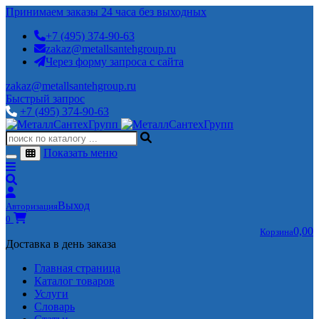
Принимаем заказы 24 часа без выходных
+7 (495) 374-90-63
zakaz@metallsantehgroup.ru
Через форму запроса с сайта
zakaz@metallsantehgroup.ru
Быстрый запрос
+7 (495) 374-90-63
Показать меню
Выход
Авторизация
0
0,00
Корзина
Доставка в день заказа
Главная страница
Каталог товаров
Услуги
Словарь