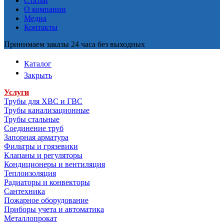
Статьи
О компании
Медиа
Контакты
Принимаем заказы 24 часа без выходных
Каталог
Закрыть
Услуги
Трубы для ХВС и ГВС
Трубы канализационные
Трубы стальные
Соединение труб
Запорная арматура
Фильтры и грязевики
Клапаны и регуляторы
Кондиционеры и вентиляция
Теплоизоляция
Радиаторы и конвекторы
Сантехника
Пожарное оборудование
Приборы учета и автоматика
Металлопрокат