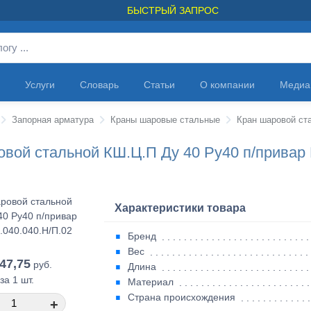
БЫСТРЫЙ ЗАПРОС
Услуги
Словарь
Статьи
О компании
Медиа
Запорная арматура
Краны шаровые стальные
вой стальной КШ.Ц.П Ду 40 Ру40 п/привар 
Характеристики товара
Бренд
Вес
347,75
руб.
Длина
за 1 шт.
Материал
Страна происхождения
+