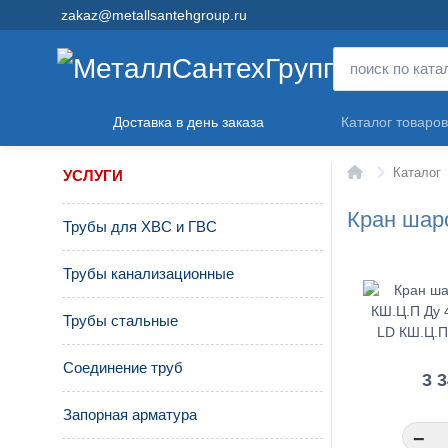
zakaz@metallsantehgroup.ru
Доставка в день заказа
Каталог товаров
Главная
Каталог
УСЛУГИ
Кран шаро
Трубы для ХВС и ГВС
Трубы канализационные
Трубы стальные
Соединение труб
3 
Запорная арматура
−