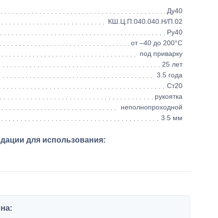
Ду40
КШ.Ц.П.040.040.Н/П.02
Ру40
от –40 до 200°C
под приварку
25 лет
3.5 года
Ст20
рукоятка
неполнопроходной
3.5 мм
ндации для использования:
на: