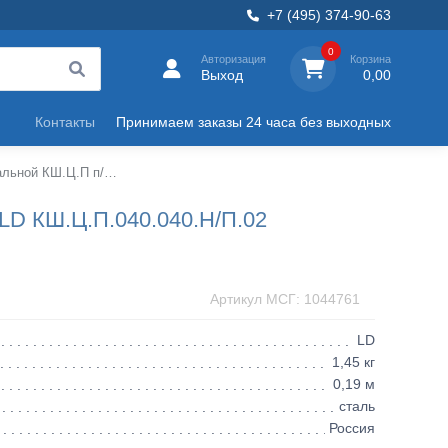
+7 (495) 374-90-63
0
Авторизация
Корзина
Выход
0,00
Контакты
Принимаем заказы 24 часа без выходных
Кран шаровой стальной КШ.Ц.П п/привар LD
LD КШ.Ц.П.040.040.Н/П.02
Артикул МСГ: 1044761
LD
1,45 кг
0,19 м
сталь
Россия