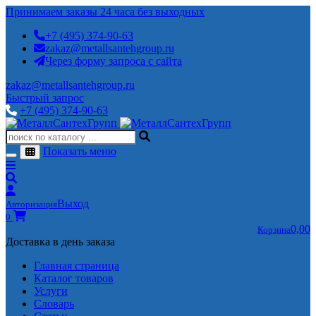
Принимаем заказы 24 часа без выходных
+7 (495) 374-90-63
zakaz@metallsantehgroup.ru
Через форму запроса с сайта
zakaz@metallsantehgroup.ru
Быстрый запрос
+7 (495) 374-90-63
Показать меню
Выход
Авторизация
0
0,00
Корзина
Доставка в день заказа
Главная страница
Каталог товаров
Услуги
Словарь