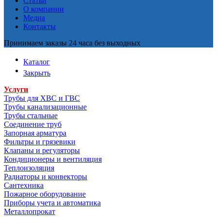
Статьи
О компании
Медиа
Контакты
Принимаем заказы 24 часа без выходных
Каталог
Закрыть
Услуги
Трубы для ХВС и ГВС
Трубы канализационные
Трубы стальные
Соединение труб
Запорная арматура
Фильтры и грязевики
Клапаны и регуляторы
Кондиционеры и вентиляция
Теплоизоляция
Радиаторы и конвекторы
Сантехника
Пожарное оборудование
Приборы учета и автоматика
Металлопрокат