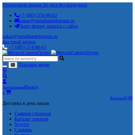
Принимаем заказы 24 часа без выходных
+7 (495) 374-90-63
zakaz@metallsantehgroup.ru
Через форму запроса с сайта
zakaz@metallsantehgroup.ru
Быстрый запрос
+7 (495) 374-90-63
Показать меню
Выход
Авторизация
0
0,00
Корзина
Доставка в день заказа
Главная страница
Каталог товаров
Услуги
Словарь