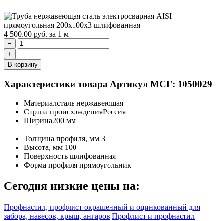
4 500,00
руб.
за 1 м
−
+
В корзину
Характеристики товара
Артикул МСГ: 1050029
Материал
сталь нержавеющая
Страна происхождения
Россия
Ширина
200 мм
Толщина профиля, мм
3
Высота, мм
100
Поверхность
шлифованная
Форма профиля
прямоугольник
Сегодня низкие цены на:
Профнастил, профлист окрашенный и оцинкованный для
забора, навесов, крыш, ангаров
Профлист и профнастил