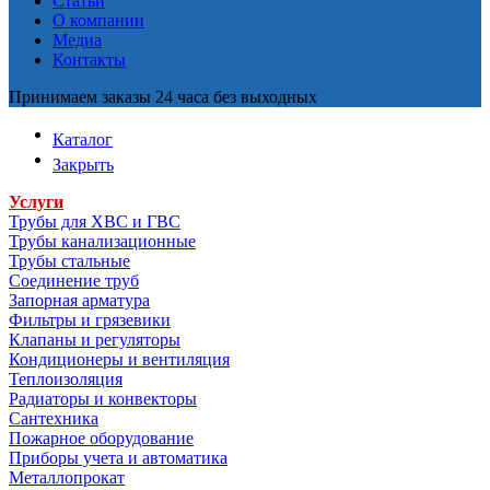
Статьи
О компании
Медиа
Контакты
Принимаем заказы 24 часа без выходных
Каталог
Закрыть
Услуги
Трубы для ХВС и ГВС
Трубы канализационные
Трубы стальные
Соединение труб
Запорная арматура
Фильтры и грязевики
Клапаны и регуляторы
Кондиционеры и вентиляция
Теплоизоляция
Радиаторы и конвекторы
Сантехника
Пожарное оборудование
Приборы учета и автоматика
Металлопрокат