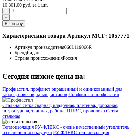
10 301,00
руб.
за 1 шт.
−
+
В корзину
Характеристики товара
Артикул МСГ: 1057771
Артикул производителя
060L119066R
Бренд
Ридан
Страна происхождения
Россия
Сегодня низкие цены на:
Профнастил, профлист окрашенный и оцинкованный для
забора, навесов, крыш, ангаров
Профлист и профнастил
Стальная сетка сварная, кладочная, плетеная, дорожная,
штукатурная, тканная, рабица, ЦПВС, проволока
Сетка
стальная
Теплоизоляция РУ-ФЛЕКС - очень качественный утеплитель
из вспененного каучука
РУ-ФЛЕКС теплоизоляция