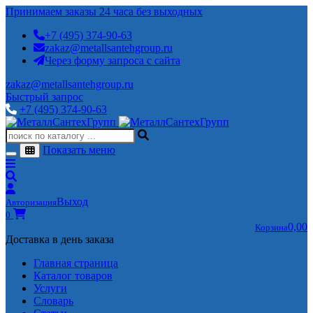
Принимаем заказы 24 часа без выходных
+7 (495) 374-90-63
zakaz@metallsantehgroup.ru
Через форму запроса с сайта
zakaz@metallsantehgroup.ru
Быстрый запрос
+7 (495) 374-90-63
Показать меню
Выход
Авторизация
0
0,00
Корзина
Доставка в день заказа
Главная страница
Каталог товаров
Услуги
Словарь