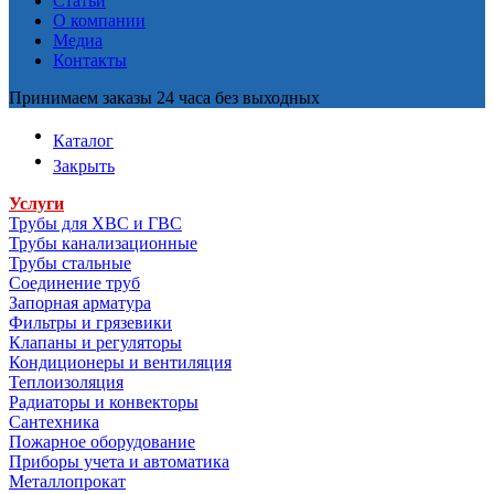
Статьи
О компании
Медиа
Контакты
Принимаем заказы 24 часа без выходных
Каталог
Закрыть
Услуги
Трубы для ХВС и ГВС
Трубы канализационные
Трубы стальные
Соединение труб
Запорная арматура
Фильтры и грязевики
Клапаны и регуляторы
Кондиционеры и вентиляция
Теплоизоляция
Радиаторы и конвекторы
Сантехника
Пожарное оборудование
Приборы учета и автоматика
Металлопрокат