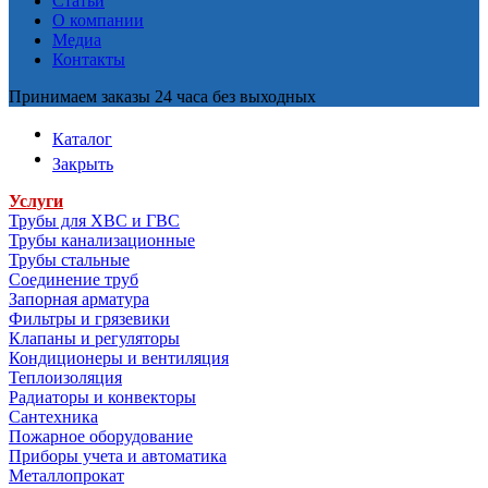
Статьи
О компании
Медиа
Контакты
Принимаем заказы 24 часа без выходных
Каталог
Закрыть
Услуги
Трубы для ХВС и ГВС
Трубы канализационные
Трубы стальные
Соединение труб
Запорная арматура
Фильтры и грязевики
Клапаны и регуляторы
Кондиционеры и вентиляция
Теплоизоляция
Радиаторы и конвекторы
Сантехника
Пожарное оборудование
Приборы учета и автоматика
Металлопрокат