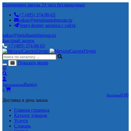
Принимаем заказы 24 часа без выходных
+7 (495) 374-90-63
zakaz@metallsantehgroup.ru
Через форму запроса с сайта
zakaz@metallsantehgroup.ru
Быстрый запрос
+7 (495) 374-90-63
Показать меню
Выход
Авторизация
0
0,00
Корзина
Доставка в день заказа
Главная страница
Каталог товаров
Услуги
Словарь