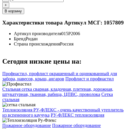
+
В корзину
Характеристики товара
Артикул МСГ: 1057809
Артикул производителя
015P2006
Бренд
Ридан
Страна происхождения
Россия
Сегодня низкие цены на:
Профнастил, профлист окрашенный и оцинкованный для
забора, навесов, крыш, ангаров
Профлист и профнастил
Стальная сетка сварная, кладочная, плетеная, дорожная,
штукатурная, тканная, рабица, ЦПВС, проволока
Сетка
стальная
Теплоизоляция РУ-ФЛЕКС - очень качественный утеплитель
из вспененного каучука
РУ-ФЛЕКС теплоизоляция
Пожарное оборудование
Пожарное оборудование