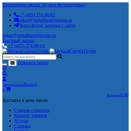
Принимаем заказы 24 часа без выходных
+7 (495) 374-90-63
zakaz@metallsantehgroup.ru
Через форму запроса с сайта
zakaz@metallsantehgroup.ru
Быстрый запрос
+7 (495) 374-90-63
Показать меню
Выход
Авторизация
0
0,00
Корзина
Доставка в день заказа
Главная страница
Каталог товаров
Услуги
Словарь