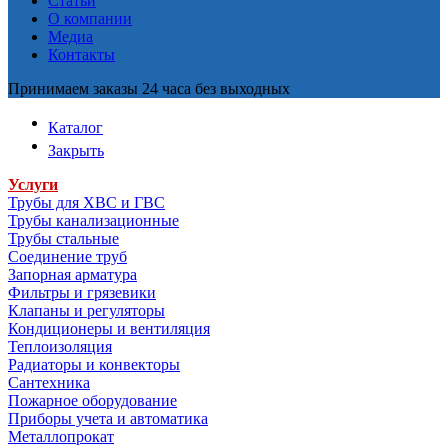
Статьи
О компании
Медиа
Контакты
Принимаем заказы 24 часа без выходных
Каталог
Закрыть
Услуги
Трубы для ХВС и ГВС
Трубы канализационные
Трубы стальные
Соединение труб
Запорная арматура
Фильтры и грязевики
Клапаны и регуляторы
Кондиционеры и вентиляция
Теплоизоляция
Радиаторы и конвекторы
Сантехника
Пожарное оборудование
Приборы учета и автоматика
Металлопрокат