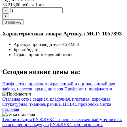
33 213,00
руб.
за 1 шт.
−
+
В корзину
Характеристики товара
Артикул МСГ: 1057893
Артикул производителя
015P2353
Бренд
Ридан
Страна происхождения
Россия
Сегодня низкие цены на:
Профнастил, профлист окрашенный и оцинкованный для
забора, навесов, крыш, ангаров
Профлист и профнастил
Стальная сетка сварная, кладочная, плетеная, дорожная,
штукатурная, тканная, рабица, ЦПВС, проволока
Сетка
стальная
Теплоизоляция РУ-ФЛЕКС - очень качественный утеплитель
из вспененного каучука
РУ-ФЛЕКС теплоизоляция