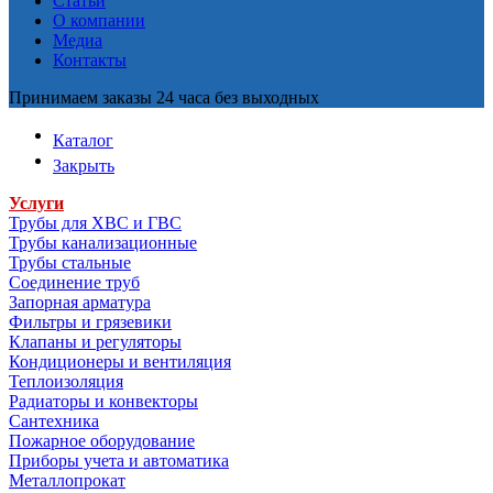
Статьи
О компании
Медиа
Контакты
Принимаем заказы 24 часа без выходных
Каталог
Закрыть
Услуги
Трубы для ХВС и ГВС
Трубы канализационные
Трубы стальные
Соединение труб
Запорная арматура
Фильтры и грязевики
Клапаны и регуляторы
Кондиционеры и вентиляция
Теплоизоляция
Радиаторы и конвекторы
Сантехника
Пожарное оборудование
Приборы учета и автоматика
Металлопрокат