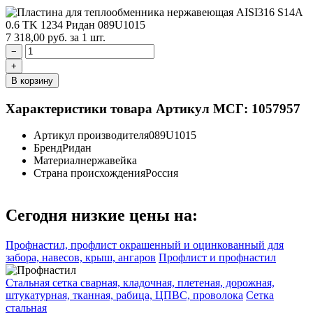
7 318,00
руб.
за 1 шт.
−
+
В корзину
Характеристики товара
Артикул МСГ: 1057957
Артикул производителя
089U1015
Бренд
Ридан
Материал
нержавейка
Страна происхождения
Россия
Сегодня низкие цены на:
Профнастил, профлист окрашенный и оцинкованный для
забора, навесов, крыш, ангаров
Профлист и профнастил
Стальная сетка сварная, кладочная, плетеная, дорожная,
штукатурная, тканная, рабица, ЦПВС, проволока
Сетка
стальная