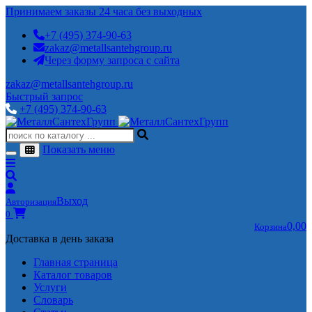
Принимаем заказы 24 часа без выходных
+7 (495) 374-90-63
zakaz@metallsantehgroup.ru
Через форму запроса с сайта
zakaz@metallsantehgroup.ru
Быстрый запрос
+7 (495) 374-90-63
Показать меню
Выход
Авторизация
0
0,00
Корзина
Доставка в день заказа
Главная страница
Каталог товаров
Услуги
Словарь