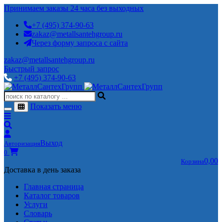
Принимаем заказы 24 часа без выходных
+7 (495) 374-90-63
zakaz@metallsantehgroup.ru
Через форму запроса с сайта
zakaz@metallsantehgroup.ru
Быстрый запрос
+7 (495) 374-90-63
Показать меню
Выход
Авторизация
0
0,00
Корзина
Доставка в день заказа
Главная страница
Каталог товаров
Услуги
Словарь