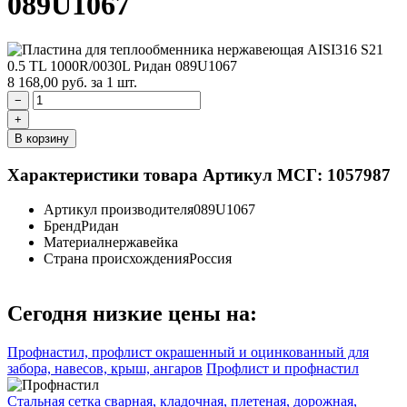
089U1067
8 168,00
руб.
за 1 шт.
−
+
В корзину
Характеристики товара
Артикул МСГ: 1057987
Артикул производителя
089U1067
Бренд
Ридан
Материал
нержавейка
Страна происхождения
Россия
Сегодня низкие цены на:
Профнастил, профлист окрашенный и оцинкованный для
забора, навесов, крыш, ангаров
Профлист и профнастил
Стальная сетка сварная, кладочная, плетеная, дорожная,