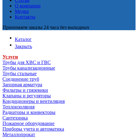
Статьи
О компании
Медиа
Контакты
Принимаем заказы 24 часа без выходных
Каталог
Закрыть
Услуги
Трубы для ХВС и ГВС
Трубы канализационные
Трубы стальные
Соединение труб
Запорная арматура
Фильтры и грязевики
Клапаны и регуляторы
Кондиционеры и вентиляция
Теплоизоляция
Радиаторы и конвекторы
Сантехника
Пожарное оборудование
Приборы учета и автоматика
Металлопрокат