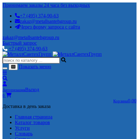
Принимаем заказы 24 часа без выходных
+7 (495) 374-90-63
zakaz@metallsantehgroup.ru
Через форму запроса с сайта
zakaz@metallsantehgroup.ru
Быстрый запрос
+7 (495) 374-90-63
Показать меню
Выход
Авторизация
0
0,00
Корзина
Доставка в день заказа
Главная страница
Каталог товаров
Услуги
Словарь