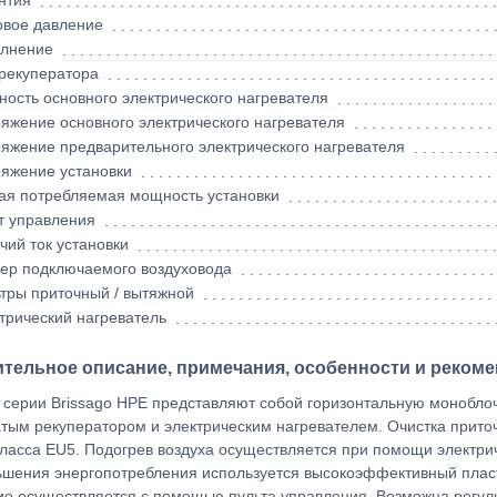
нтия
овое давление
лнение
рекуператора
ость основного электрического нагревателя
яжение основного электрического нагревателя
яжение предварительного электрического нагревателя
яжение установки
я потребляемая мощность установки
т управления
чий ток установки
ер подключаемого воздуховода
тры приточный / вытяжной
трический нагреватель
тельное описание, примечания, особенности и рекоме
 серии Brissago HPE представляют собой горизонтальную монобло
тым рекуператором и электрическим нагревателем. Очистка прито
ласса EU5. Подогрев воздуха осуществляется при помощи электрич
шения энергопотребления используется высокоэффективный плас
е осуществляется с помощью пульта управления. Возможна регули