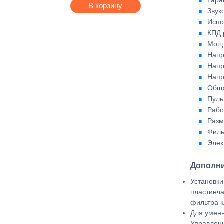
Гара
В корзину
Звук
Испо
КПД 
Мощн
Напр
Напр
Напр
Обща
Пуль
Рабо
Разм
Филь
Элек
Дополни
Установки
пластинча
фильтра к
Для умень
Управлени