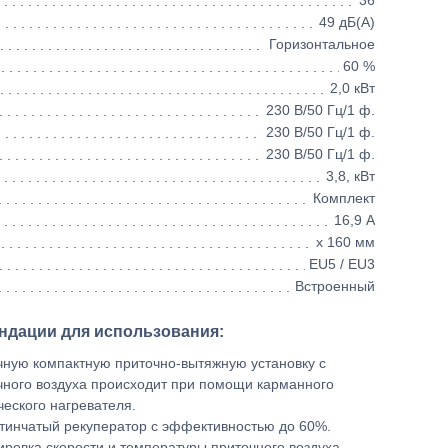
36
49 дБ(А)
Горизонтальное
60 %
2,0 кВт
230 В/50 Гц/1 ф.
230 В/50 Гц/1 ф.
230 В/50 Гц/1 ф.
3,8, кВт
Комплект
16,9 А
х 160 мм
EU5 / EU3
Встроенный
ндации для использования:
чную компактную приточно-вытяжную установку с
чного воздуха происходит при помощи карманного
еского нагревателя.
тинчатый рекуператор с эффективностью до 60%.
ровка скорости и температуры приточного воздуха