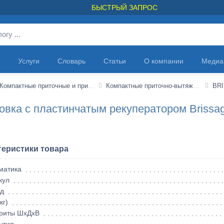
БЫСТРЫЙ ЗАПРОС
Услуги
Словарь
Статьи
О компании
Медиа
Компактные приточные и приточно-вытяжные установки
Компактные приточно-вытяжные установки с пластинчатым рекуператором
BR
овка с пластинчатым рекуператором Brissa
теристики товара
матика
кул
д
кг)
риты ШхДхВ