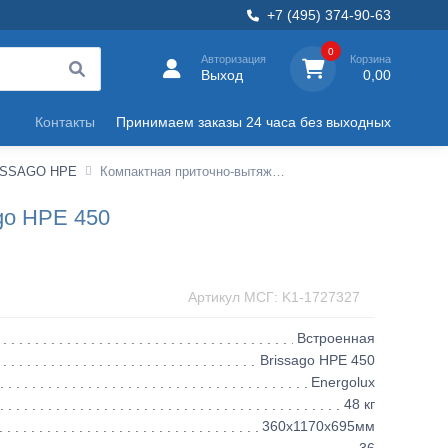
+7 (495) 374-90-63
0
Авторизация
Корзина
Выход
0,00
Контакты
Принимаем заказы 24 часа без выходных
ISSAGO HPE
Компактная приточно-вытяжная установка с пластинчатым рекуператором Brissago HPE 450
go HPE 450
Артикул МСГ: K1-1727327
Встроенная
Brissago HPE 450
Energolux
48 кг
360х1170х695мм