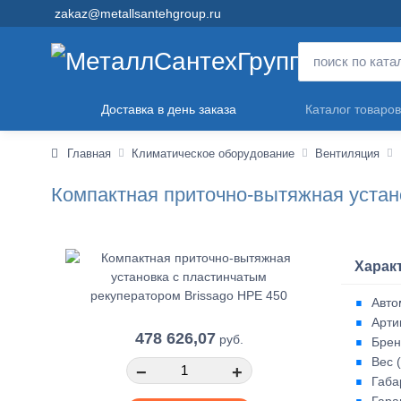
zakaz@metallsantehgroup.ru
Доставка в день заказа
Каталог товаров
Главная
Климатическое оборудование
Вентиляция
Компактная приточно-вытяжная устан
Харак
Авто
Арти
478 626,07
руб.
Брен
Вес (
−
+
Габа