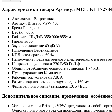
Характеристики товара
Артикул МСГ: K1-17273
Автоматика
Встроенная
Артикул
Brissago VPW 450
Бренд
Energolux
Вес (кг)
68 кг
Габариты ШхДхВ
355х900х855мм
Гарантия
36
Звуковое давление
49 дБ(А)
Исполнение
Вертикальное
КПД рекуператора
60 %
Напряжение предварительного электрического нагревате
Напряжение установки
230 В/50 Гц/1 ф.
Общая потребляемая мощность установки
1,74 кВт
Пульт управления
Комплект
Рабочий ток установки
7,8, А
Размер подключаемого воздуховода
х 160 мм
Фильтры приточный / вытяжной
EU5 / EU3
Дополнительное описание, примечания, особенно
Установки серии Brissago VPW представляют собой гор
Очистка приточного воздуха происходит при помощи кар