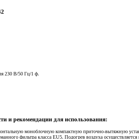
42
ля
230 В/50 Гц/1 ф.
сти и рекомендации для использования:
изонтальную моноблочную компактную приточно-вытяжную устан
манного фильтра класса EU5. Подогрев воздуха осуществляется