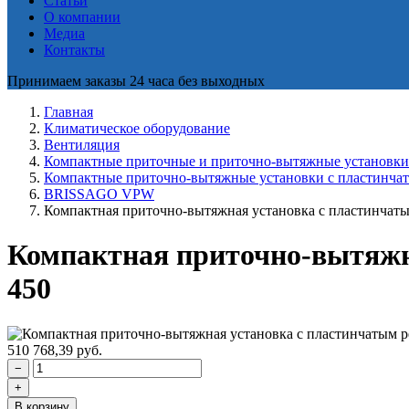
Статьи
О компании
Медиа
Контакты
Принимаем заказы 24 часа без выходных
Главная
Климатическое оборудование
Вентиляция
Компактные приточные и приточно-вытяжные установки
Компактные приточно-вытяжные установки с пластинча
BRISSAGO VPW
Компактная приточно-вытяжная установка с пластинчаты
Компактная приточно-вытяжн
450
510 768,39
руб.
−
+
В корзину