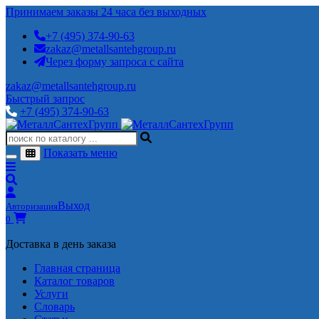
Принимаем заказы 24 часа без выходных
+7 (495) 374-90-63
zakaz@metallsantehgroup.ru
Через форму запроса с сайта
zakaz@metallsantehgroup.ru
Быстрый запрос
+7 (495) 374-90-63
Показать меню
Выход
Авторизация
0
Доставка в день заказа
Главная страница
Каталог товаров
Услуги
Словарь