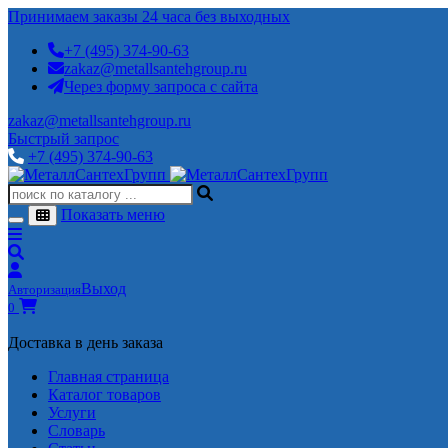
Принимаем заказы 24 часа без выходных
+7 (495) 374-90-63
zakaz@metallsantehgroup.ru
Через форму запроса с сайта
zakaz@metallsantehgroup.ru
Быстрый запрос
+7 (495) 374-90-63
Показать меню
Выход
Авторизация
0
Доставка в день заказа
Главная страница
Каталог товаров
Услуги
Словарь