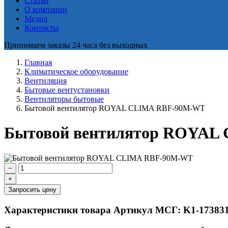
Статьи
О компании
Медиа
Контакты
Принимаем заказы 24 часа без выходных
Главная
Климатическое оборудование
Вентиляция
Бытовые вентустановки
Вентиляторы бытовые
Бытовой вентилятор ROYAL CLIMA RBF-90M-WT
Бытовой вентилятор ROYAL
−
+
Запросить цену
Характеристики товара
Артикул МСГ: K1-17383