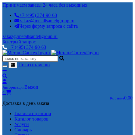
Принимаем заказы 24 часа без выходных
+7 (495) 374-90-63
zakaz@metallsantehgroup.ru
Через форму запроса с сайта
zakaz@metallsantehgroup.ru
Быстрый запрос
+7 (495) 374-90-63
Показать меню
Выход
Авторизация
0
0,00
Корзина
Доставка в день заказа
Главная страница
Каталог товаров
Услуги
Словарь