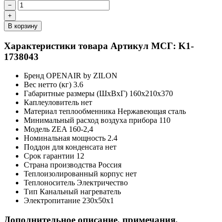
−
+
В корзину
Характеристики товара
Артикул МСГ: K1-
1738043
Бренд
OPENAIR by ZILON
Вес нетто (кг)
3.6
Габаритные размеры (ШxВxГ)
160x210x370
Каплеуловитель
нет
Материал теплообменника
Нержавеющая сталь
Минимальный расход воздуха прибора
110
Модель
ZEA 160-2,4
Номинальная мощность
2.4
Поддон для конденсата
нет
Срок гарантии
12
Страна производства
Россия
Теплоизолированный корпус
нет
Теплоноситель
Электричество
Тип
Канальный нагреватель
Электропитание
230x50x1
Дополнительное описание, примечания,