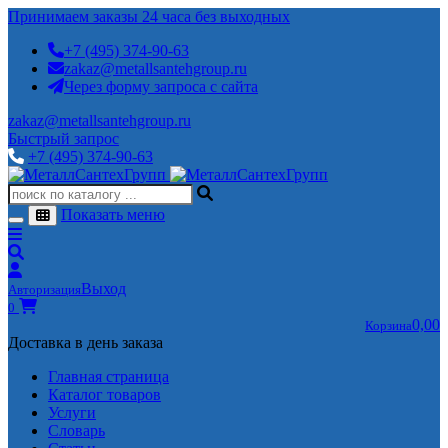
Принимаем заказы 24 часа без выходных
+7 (495) 374-90-63
zakaz@metallsantehgroup.ru
Через форму запроса с сайта
zakaz@metallsantehgroup.ru
Быстрый запрос
+7 (495) 374-90-63
Показать меню
Выход
Авторизация
0
0,00
Корзина
Доставка в день заказа
Главная страница
Каталог товаров
Услуги
Словарь