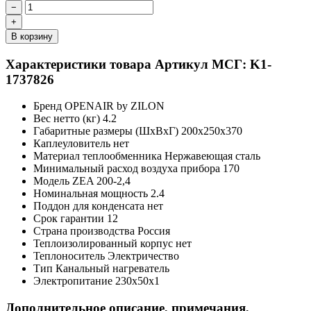
−
+
В корзину
Характеристики товара
Артикул МСГ: K1-
1737826
Бренд
OPENAIR by ZILON
Вес нетто (кг)
4.2
Габаритные размеры (ШxВxГ)
200x250x370
Каплеуловитель
нет
Материал теплообменника
Нержавеющая сталь
Минимальный расход воздуха прибора
170
Модель
ZEA 200-2,4
Номинальная мощность
2.4
Поддон для конденсата
нет
Срок гарантии
12
Страна производства
Россия
Теплоизолированный корпус
нет
Теплоноситель
Электричество
Тип
Канальный нагреватель
Электропитание
230x50x1
Дополнительное описание, примечания,