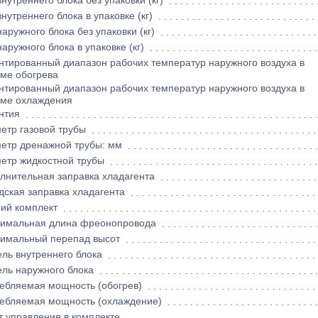
внутреннего блока без упаковки (кг)
внутреннего блока в упаковке (кг)
наружного блока без упаковки (кг)
наружного блока в упаковке (кг)
нтированный диапазон рабочих температур наружного воздуха в
ме обогрева
нтированный диапазон рабочих температур наружного воздуха в
ме охлаждения
нтия
етр газовой трубы
етр дренажной трубы: мм
етр жидкостной трубы
лнительная заправка хладагента
дская заправка хладагента
ий комплект
имальная длина фреонопровода
имальный перепад высот
ль внутреннего блока
ль наружного блока
ебляемая мощность (обогрев)
ебляемая мощность (охлаждение)
т управления в комплекте