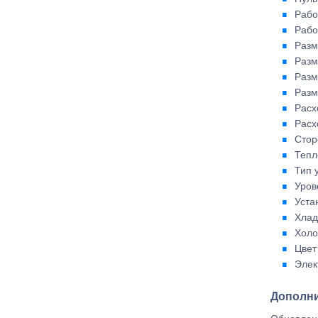
Рабо
Рабо
Разм
Разм
Разм
Разм
Расх
Расх
Стор
Тепл
Тип 
Уров
Уста
Хлад
Холо
Цвет
Элек
Дополни