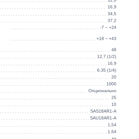
12,0
16,9
34,5
37,2
-7 ~ +24
+18 ~ +43
48
12,7 (1/2)
16,9
6,35 (1/4)
20
1000
Опционально
25
10
SAS18AR1-A
SAU18AR1-A
1,54
1,64
да