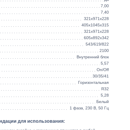
7,00
7,40
321х971х228
405х1045х315
321х971х228
605х892х342
543/619/822
2100
Внутренний блок
5,57
On/Off
30/35/41
Горизонтальная
R32
5,28
Белый
1 фаза, 230 В, 50 Гц
ндации для использования: