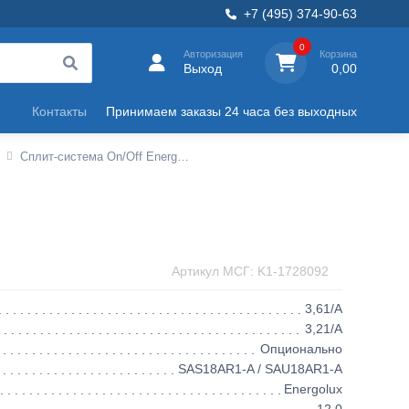
+7 (495) 374-90-63
0
Авторизация
Корзина
Выход
0,00
Контакты
Принимаем заказы 24 часа без выходных
Сплит-система On/Off Energolux LAUSANNE SAS18AR1-A / SAU18AR1-A
Артикул МСГ: K1-1728092
3,61/A
3,21/A
Опционально
SAS18AR1-A / SAU18AR1-A
Energolux