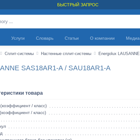
БЫСТРЫЙ ЗАПРОС
Услуги
Словарь
Статьи
О компании
Медиа
Сплит-системы
Настенные сплит-системы
Energolux LAUSANNE
USANNE SAS18AR1-A / SAU18AR1-A
теристики товара
(коэффициент / класс)
(коэффициент / класс)
кул
д