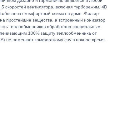
оничном дизайне и гармонично впишется в любой
 5 скоростей вентилятора, включая турборежим, 4D
l обеспечат комфортный климат в доме. Фильтр
на простейшие вещества, а встроенный ионизатор
хность теплообменников обработана специальным
спечивающим 100% защиту теплообменника от
Б(А) не помешает комфортному сну в ночное время.