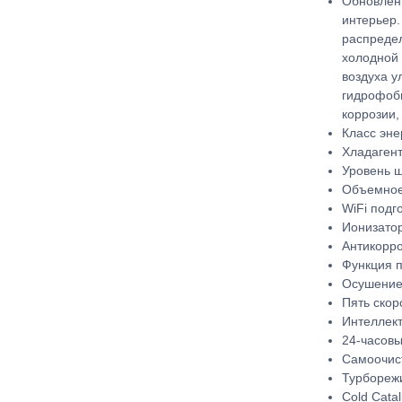
Обновленн
интерьер.
распредел
холодной 
воздуха у
гидрофоб
коррозии,
Класс эне
Хладаген
Уровень ш
Объемное 
WiFi подг
Ионизатор
Антикорро
Функция п
Осушение
Пять скор
Интеллек
24-часов
Самоочист
Турбореж
Cold Catal