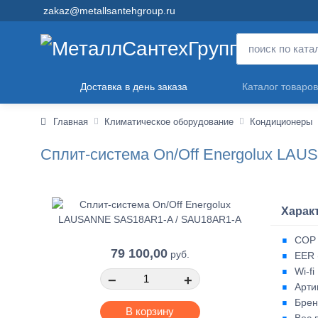
zakaz@metallsantehgroup.ru
Доставка в день заказа
Каталог товаров
Главная
Климатическое оборудование
Кондиционеры
Сплит-система On/Off Energolux LA
Харак
COP 
79 100,00
руб.
EER 
Wi-fi
−
+
Арти
Брен
В корзину