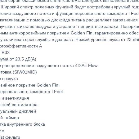
ая серия классической сплит-системы Energolux выполнена в лак
 Широкий спектр полезных функций будет востребован круглый год:
ение воздушного потока и функция персонального комфорта I Fee
катализации с помощью диоксида титана расщепляет загрязнения 
лучшает качество воздуха и устраняет неприятные запахи. Повер
ным антикоррозийным покрытием Golden Fin, гарантированно обе
 увеличивая срок службы в два раза. Низкий уровень шума от 23 д
ргоэффективности A
т R32
ума от 23,5 дБ(А)
распределение воздушного потока 4D Air Flow
отовка (SIW01MID)
 воздуха
зийное покрытие Golden Fin
ерсонального комфорта I Feel
 и вентиляция
остей вентилятора
туальный дисплей
ый таймер
ка внутреннего блока
им
ist фильтр