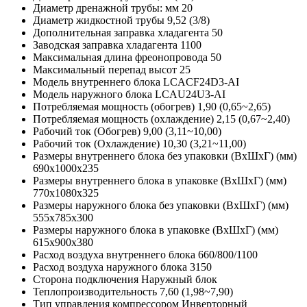
Диаметр дренажной трубы: мм
20
Диаметр жидкостной трубы
9,52 (3/8)
Дополнительная заправка хладагента
50
Заводская заправка хладагента
1100
Максимальная длина фреонопровода
50
Максимальный перепад высот
25
Модель внутреннего блока
LCACF24D3-AI
Модель наружного блока
LCAU24U3-AI
Потребляемая мощность (обогрев)
1,90 (0,65~2,65)
Потребляемая мощность (охлаждение)
2,15 (0,67~2,40)
Рабочий ток (Обогрев)
9,00 (3,11~10,00)
Рабочий ток (Охлаждение)
10,30 (3,21~11,00)
Размеры внутреннего блока без упаковки (ВхШхГ) (мм)
690х1000х235
Размеры внутреннего блока в упаковке (ВхШхГ) (мм)
770х1080х325
Размеры наружного блока без упаковки (ВхШхГ) (мм)
555х785х300
Размеры наружного блока в упаковке (ВхШхГ) (мм)
615х900х380
Расход воздуха внутреннего блока
660/800/1100
Расход воздуха наружного блока
3150
Сторона подключения
Наружный блок
Теплопроизводительность
7,60 (1,98~7,90)
Тип управления компрессором
Инверторный