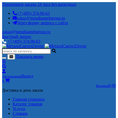
Принимаем заказы 24 часа без выходных
+7 (495) 374-90-63
zakaz@metallsantehgroup.ru
Через форму запроса с сайта
zakaz@metallsantehgroup.ru
Быстрый запрос
+7 (495) 374-90-63
Показать меню
Выход
Авторизация
0
0,00
Корзина
Доставка в день заказа
Главная страница
Каталог товаров
Услуги
Словарь