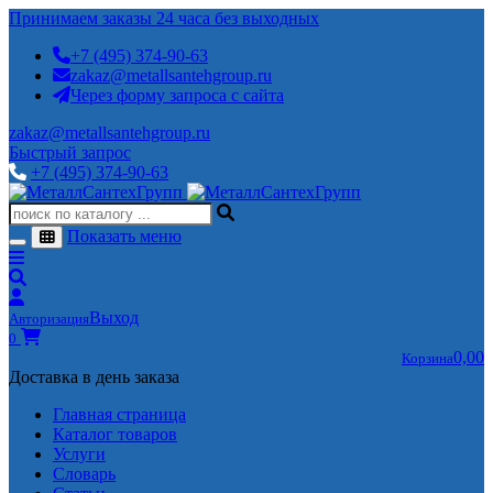
Принимаем заказы 24 часа без выходных
+7 (495) 374-90-63
zakaz@metallsantehgroup.ru
Через форму запроса с сайта
zakaz@metallsantehgroup.ru
Быстрый запрос
+7 (495) 374-90-63
Показать меню
Выход
Авторизация
0
0,00
Корзина
Доставка в день заказа
Главная страница
Каталог товаров
Услуги
Словарь