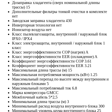
Дозаправка хладагента (сверх номинальной длины
трассы)
15
Дополнительные фильтры тонкой очистки в комплекте
нет
Заводская заправка хладагента
430
Инверторная технология
нет
Ионизатор воздуха
нет
Класс пылевлагозащиты, внутренний / наружный блок
IPX0 / IPX4
Класс электрозащиты, внутренний / наружный блок
1
класс
Класс энергоэффективности COP (нагрев)
A
Класс энергоэффективности EER (охлаждение)
A
Коэффициент энергоэффективности COP
3.61
Коэффициент энергоэффективности EER
3.21
Максимальная длина трассы (м)
15
Максимальная потребляемая мощность (кВт)
1.25
Максимальный перепад по высоте между внутренним и
наружным блоками
5
Максимальный потребляемый ток
6.8
Марка компрессора
GMCC
Межблочный кабель
5*2,5
Минимальная длина трассы (м)
3
Минимальный расход воздуха внутреннего блока
300
Минимальный уровень шума внутреннего блока
25