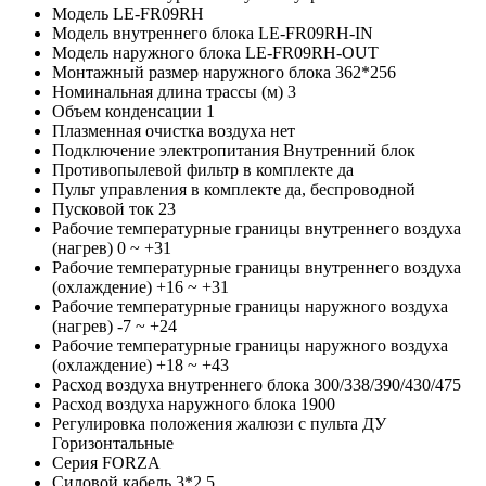
Модель
LE-FR09RH
Модель внутреннего блока
LE-FR09RH-IN
Модель наружного блока
LE-FR09RH-OUT
Монтажный размер наружного блока
362*256
Номинальная длина трассы (м)
3
Объем конденсации
1
Плазменная очистка воздуха
нет
Подключение электропитания
Внутренний блок
Противопылевой фильтр в комплекте
да
Пульт управления в комплекте
да, беспроводной
Пусковой ток
23
Рабочие температурные границы внутреннего воздуха
(нагрев)
0 ~ +31
Рабочие температурные границы внутреннего воздуха
(охлаждение)
+16 ~ +31
Рабочие температурные границы наружного воздуха
(нагрев)
-7 ~ +24
Рабочие температурные границы наружного воздуха
(охлаждение)
+18 ~ +43
Расход воздуха внутреннего блока
300/338/390/430/475
Расход воздуха наружного блока
1900
Регулировка положения жалюзи с пульта ДУ
Горизонтальные
Серия
FORZA
Силовой кабель
3*2,5