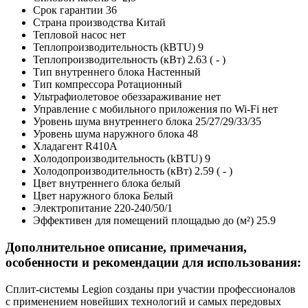
Срок гарантии
36
Страна производства
Китай
Тепловой насос
нет
Теплопроизводительность (kBTU)
9
Теплопроизводительность (кВт)
2.63 ( - )
Тип внутреннего блока
Настенный
Тип компрессора
Ротационный
Ультрафиолетовое обеззараживание
нет
Управление c мобильного приложения по Wi-Fi
нет
Уровень шума внутреннего блока
25/27/29/33/35
Уровень шума наружного блока
48
Хладагент
R410A
Холодопроизводительность (kBTU)
9
Холодопроизводительность (кВт)
2.59 ( - )
Цвет внутреннего блока
белый
Цвет наружного блока
Белый
Электропитание
220-240/50/1
Эффективен для помещений площадью до (м²)
25.9
Дополнительное описание, примечания,
особенности и рекомендации для использования:
Сплит-системы Legion созданы при участии профессионалов
с применением новейших технологий и самых передовых