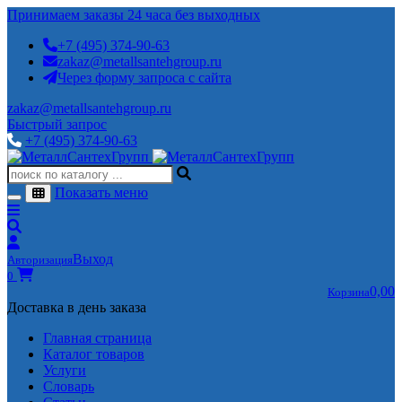
Принимаем заказы 24 часа без выходных
+7 (495) 374-90-63
zakaz@metallsantehgroup.ru
Через форму запроса с сайта
zakaz@metallsantehgroup.ru
Быстрый запрос
+7 (495) 374-90-63
Показать меню
Выход
Авторизация
0
0,00
Корзина
Доставка в день заказа
Главная страница
Каталог товаров
Услуги
Словарь