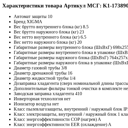
Характеристики товара
Артикул МСГ: K1-17389
Автомат защиты
10
Бренд
XIGMA
Вес брутто внутреннего блока (кг)
8.5
Вес брутто наружного блока (кг)
23
Вес нетто внутреннего блока (кг)
6.5
Вес нетто наружного блока (кг)
20
Габаритные размеры внутреннего блока (ШxВxГ)
698x25
Габаритные размеры внутреннего блока в упаковке (Шx
Габаритные размеры наружного блока (ШxВxГ)
764x257x
Габаритные размеры наружного блока в упаковке (ШxВx
Диаметр газовой трубы
3/8
Диаметр дренажной трубы
16
Диаметр жидкостной трубы
1/4
Дозаправка хладагента (сверх номинальной длины трасс
Дополнительные фильтры тонкой очистки в комплекте
не
Заводская заправка хладагента
410
Инверторная технология
нет
Ионизатор воздуха
нет
Класс пылевлагозащиты, внутренний / наружный блок
IP
Класс электрозащиты, внутренний / наружный блок
1 кла
Класс энергоэффективности COP (нагрев)
A
Класс энергоэффективности EER (охлаждение)
A