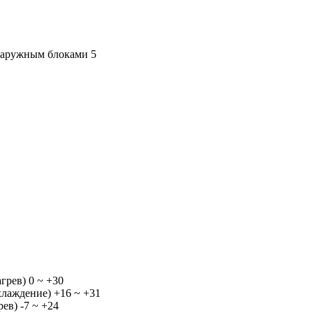
 наружным блоками
5
агрев)
0 ~ +30
охлаждение)
+16 ~ +31
рев)
-7 ~ +24