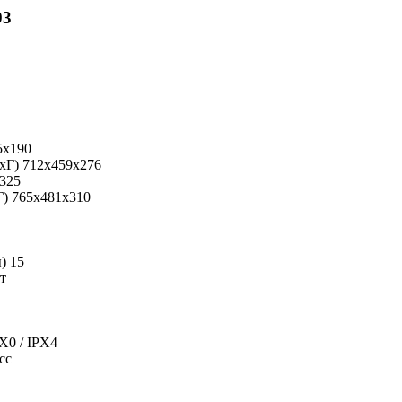
03
5x190
ВxГ)
712x459x276
325
Г)
765x481x310
ы)
15
т
X0 / IPX4
сс