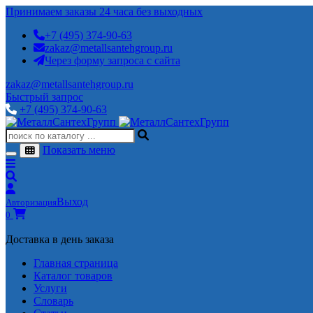
Принимаем заказы 24 часа без выходных
+7 (495) 374-90-63
zakaz@metallsantehgroup.ru
Через форму запроса с сайта
zakaz@metallsantehgroup.ru
Быстрый запрос
+7 (495) 374-90-63
Показать меню
Выход
Авторизация
0
Доставка в день заказа
Главная страница
Каталог товаров
Услуги
Словарь