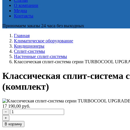
Статьи
О компании
Медиа
Контакты
Принимаем заказы 24 часа без выходных
Главная
Климатическое оборудование
Кондиционеры
Сплит-системы
Настенные сплит-системы
Классическая сплит-система серии TURBOCOOL UPGR
Классическая сплит-систе
(комплект)
17 190,00
руб.
−
+
В корзину