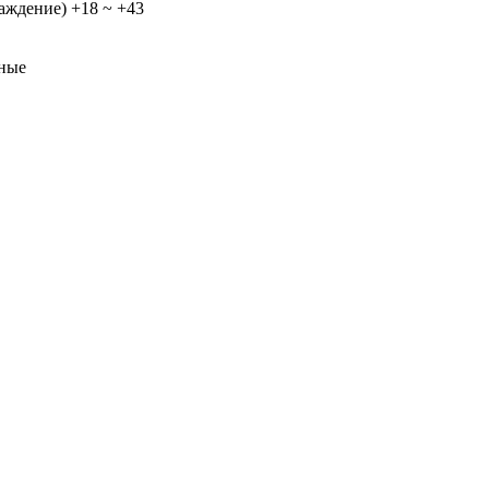
лаждение)
+18 ~ +43
ные