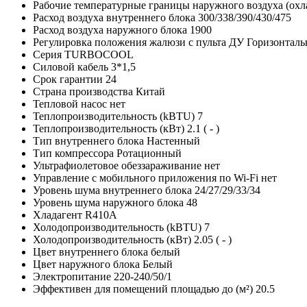
Рабочие температурные границы наружного воздуха (ох
Расход воздуха внутреннего блока
300/338/390/430/475
Расход воздуха наружного блока
1900
Регулировка положения жалюзи с пульта ДУ
Горизонталь
Серия
TURBOCOOL
Силовой кабель
3*1,5
Срок гарантии
24
Страна производства
Китай
Тепловой насос
нет
Теплопроизводительность (kBTU)
7
Теплопроизводительность (кВт)
2.1 ( - )
Тип внутреннего блока
Настенный
Тип компрессора
Ротационный
Ультрафиолетовое обеззараживание
нет
Управление c мобильного приложения по Wi-Fi
нет
Уровень шума внутреннего блока
24/27/29/33/34
Уровень шума наружного блока
48
Хладагент
R410A
Холодопроизводительность (kBTU)
7
Холодопроизводительность (кВт)
2.05 ( - )
Цвет внутреннего блока
белый
Цвет наружного блока
Белый
Электропитание
220-240/50/1
Эффективен для помещений площадью до (м²)
20.5