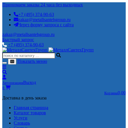
Принимаем заказы 24 часа без выходных
+7 (495) 374-90-63
zakaz@metallsantehgroup.ru
Через форму запроса с сайта
zakaz@metallsantehgroup.ru
Быстрый запрос
+7 (495) 374-90-63
Показать меню
Выход
Авторизация
0
0,00
Корзина
Доставка в день заказа
Главная страница
Каталог товаров
Услуги
Словарь