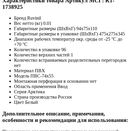
Характеристики товара
Артикул МСГ: K1-
1738925
Бренд
Ruvinil
Вес нетто (кг)
0.01
Габаритные размеры (ШxВxГ)
94x75x110
Габаритные размеры в упаковке (ШxВxГ)
475x275x345
Диапазон рабочих температур окр. среды
от -25 °С до
+70 °С
Количество в упаковке
96
Количество верхних частей
1
Количество встраиваемых разделительных перегородок
нет
Материал
ПВХ
Модель
ПВС-74х55
Монтажная перфорация в основании
нет
Область применения
Ввод
Серия
Арктика
Страна производства
Россия
Цвет
Белый
Дополнительное описание, примечания,
особенности и рекомендации для использования: