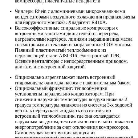
компрессоры, пластинчатые испарители
Чиллеры Rhein c алюминиевыми микроканальными
конденсаторами воздушного охлаждения предназначены
для наружного монтажа. Хладагент R410A.
Высокоэффективные спиральные компрессоры с
встроенными защитами двигателей от перегрева,
нагревателями картеров, линиями выравнивания масла
со смотровыми стеклами и заправленные POE маслом.
Паянный пластинчатый теплообменник из
нержавеющей стали AISI 316. Электронный ТРВ,
Осевые вентиляторы с непосредственным приводом,
двигатели с встроенной защитой.
Опционально агрегат может иметь встроенный
гидромодуль: один/два насоса с накопительным баком.
Опциональный фрикулинг: теплообменики
установлены параллельно конденсаторам. При
снижении наружной температуры воздуха ниже на 2
градуса температуры жидкости из системы 3-х ходовой
вентиль перепускает жидкость из системы во
встроенный теплообменник, где она охлаждается
наружным воздухом, тем самым значительно снижается
энергопотребление за счет отключения компрессоров.
Самонесущая конструкция корпуса из