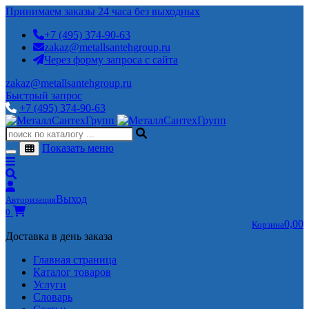
Принимаем заказы 24 часа без выходных
+7 (495) 374-90-63
zakaz@metallsantehgroup.ru
Через форму запроса с сайта
zakaz@metallsantehgroup.ru
Быстрый запрос
+7 (495) 374-90-63
Показать меню
Выход
Авторизация
0
0,00
Корзина
Доставка в день заказа
Главная страница
Каталог товаров
Услуги
Словарь