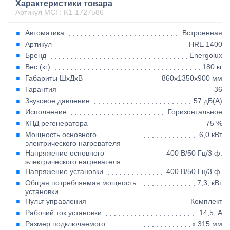
Характеристики товара
Артикул МСГ: K1-1727586
Автоматика
Встроенная
Артикул
HRE 1400
Бренд
Energolux
Вес (кг)
180 кг
Габариты ШхДхВ
860х1350х900 мм
Гарантия
36
Звуковое давление
57 дБ(А)
Исполнение
Горизонтальное
КПД регенератора
75 %
Мощность основного
6,0 кВт
электрического нагревателя
Напряжение основного
400 В/50 Гц/3 ф.
электрического нагревателя
Напряжение установки
400 В/50 Гц/3 ф.
Общая потребляемая мощность
7,3, кВт
установки
Пульт управления
Комплект
Рабочий ток установки
14,5, А
Размер подключаемого
х 315 мм