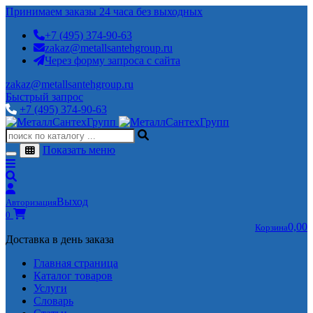
Принимаем заказы 24 часа без выходных
+7 (495) 374-90-63
zakaz@metallsantehgroup.ru
Через форму запроса с сайта
zakaz@metallsantehgroup.ru
Быстрый запрос
+7 (495) 374-90-63
Показать меню
Выход
Авторизация
0
0,00
Корзина
Доставка в день заказа
Главная страница
Каталог товаров
Услуги
Словарь