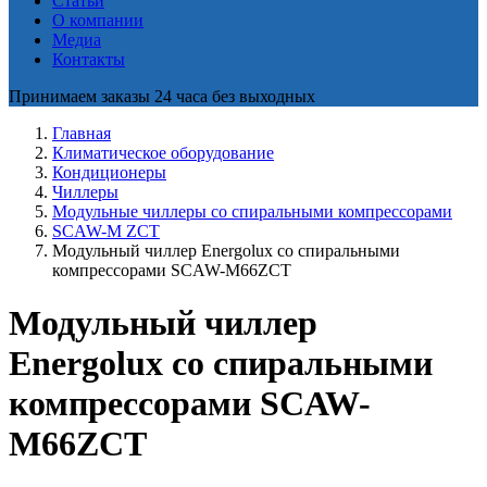
Статьи
О компании
Медиа
Контакты
Принимаем заказы 24 часа без выходных
Главная
Климатическое оборудование
Кондиционеры
Чиллеры
Модульные чиллеры со спиральными компрессорами
SCAW-M ZCT
Модульный чиллер Energolux со спиральными
компрессорами SCAW-M66ZCT
Модульный чиллер
Energolux со спиральными
компрессорами SCAW-
M66ZCT