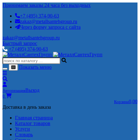
Принимаем заказы 24 часа без выходных
+7 (495) 374-90-63
zakaz@metallsantehgroup.ru
Через форму запроса с сайта
zakaz@metallsantehgroup.ru
Быстрый запрос
+7 (495) 374-90-63
Показать меню
Выход
Авторизация
0
0,00
Корзина
Доставка в день заказа
Главная страница
Каталог товаров
Услуги
Словарь