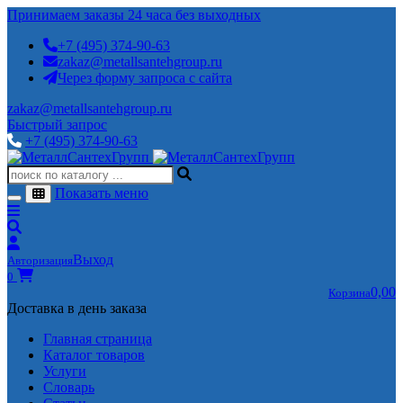
Принимаем заказы 24 часа без выходных
+7 (495) 374-90-63
zakaz@metallsantehgroup.ru
Через форму запроса с сайта
zakaz@metallsantehgroup.ru
Быстрый запрос
+7 (495) 374-90-63
Показать меню
Выход
Авторизация
0
0,00
Корзина
Доставка в день заказа
Главная страница
Каталог товаров
Услуги
Словарь