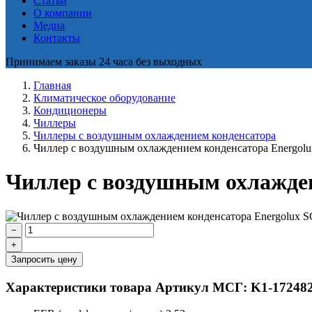
Статьи
О компании
Медиа
Контакты
Принимаем заказы 24 часа без выходных
Главная
Климатическое оборудование
Кондиционеры
Чиллеры
Чиллеры с воздушным охлаждением конденсатора
Чиллер с воздушным охлаждением конденсатора Energol
Чиллер с воздушным охлажден
−
+
Запросить цену
Характеристики товара
Артикул МСГ: K1-17248