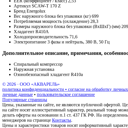
EER (коэффициент / класс)
2,53
Артикул
SCAW-T 170 Z
Бренд
Energolux
Вес наружного блока без упаковки (кг)
699
Потребляемая мощность (охлаждение)
28,3
Размеры наружного блока без упаковки (ВхШхГ) (мм)
20
Хладагент
R410A
Холодопроизводительность
71,6
Электропитание
3 фазы и нейтраль, 380 В, 50 Гц
Дополнительное описание, примечания, особенно
Спиральный компрессор
Наружная установка
Озонобезопасный хладагент R410a
© 2026 · ООО «АКВАРЕЛЬ»
политика конфиденциальности • согласие на обработку личных
личные данные
•
пользовательское соглашение
Популярные страницы
Цены, указанные на сайте, не являются публичной офертой. Це
на сайте носят иллюстративный характер, реальный товар мож
делать оферты на основании п.1 ст. 437 ГК РФ. На определенн
менеджеров на странице
Контакты
.
Цены и характеристики товаров носят информативный характе