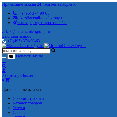
Принимаем заказы 24 часа без выходных
+7 (495) 374-90-63
zakaz@metallsantehgroup.ru
Через форму запроса с сайта
zakaz@metallsantehgroup.ru
Быстрый запрос
+7 (495) 374-90-63
Показать меню
Выход
Авторизация
0
Доставка в день заказа
Главная страница
Каталог товаров
Услуги
Словарь