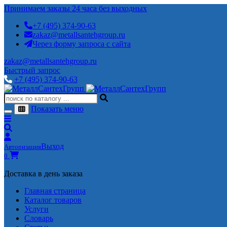
Принимаем заказы 24 часа без выходных
+7 (495) 374-90-63
zakaz@metallsantehgroup.ru
Через форму запроса с сайта
zakaz@metallsantehgroup.ru
Быстрый запрос
+7 (495) 374-90-63
Показать меню
Выход
Авторизация
0
Доставка в день заказа
Главная страница
Каталог товаров
Услуги
Словарь