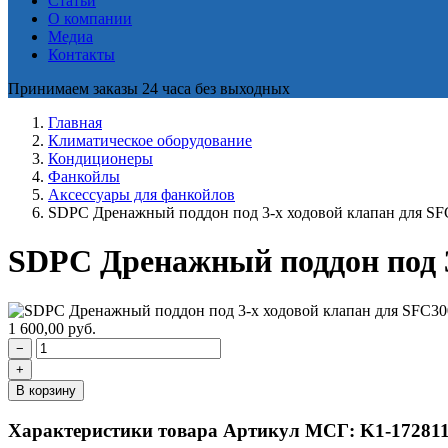
Статьи
О компании
Медиа
Контакты
Принимаем заказы 24 часа без выходных
Главная
Климатическое оборудование
Кондиционеры
Фанкойлы
Аксессуары для фанкойлов
SDPC Дренажный поддон под 3-х ходовой клапан для S
SDPC Дренажный поддон под 3
1 600,00
руб.
−
+
В корзину
Характеристики товара
Артикул МСГ: K1-17281